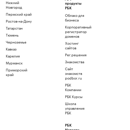
Нижний
продукты
Новгород
РБК
Пермский край
Облако для
бизнеса
Ростов-на-Дону
Корпоративный
Татарстан
регистратор
Тюмень
доменов
Черноземье
Хостинг
сайтов
Кавказ
Рег.решения
Карелия
Знакомства
Мурманск
Сайт
Приморский
знакомств
край
podbor.ru
РБК
Компании
РБК Курсы
Школа
управления
РБК
РБК