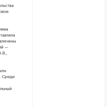
ельства
овое
умма
тавляла
ивлечены
ий —
.В.,
млн
. Среди
альный
.