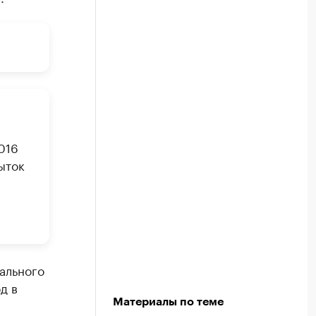
016
ыток
ального
д в
Материалы по теме