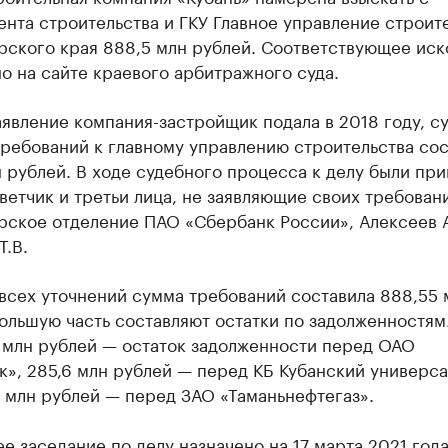
нта строительства и ГКУ Главное управление строит
рского края 888,5 млн рублей. Соответствующее иск
 на сайте краевого арбитражного суда.
явление компания-застройщик подала в 2018 году, с
ребований к главному управлению строительства сос
 рублей. В ходе судебного процесса к делу были пр
ветчик и третьи лица, не заявляющие своих требован
рское отделение ПАО «Сбербанк России», Алексеев А
Т.В.
всех уточнений сумма требований составила 888,55 
ольшую часть составляют остатки по задолженностям
9 млн рублей — остаток задолженности перед ОАО
к», 285,6 млн рублей — перед КБ Кубанский универс
 млн рублей — перед ЗАО «Таманьнефтегаз».
 заседание по делу назначено на 17 марта 2021 года