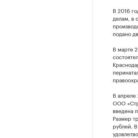
В 2016 го
делам, в 
производс
подано дв
В марте 2
состоятел
Краснода
перинатал
правоохр
В апреле
ООО «Стр
введена п
Размер тр
рублей. В
удовлетво