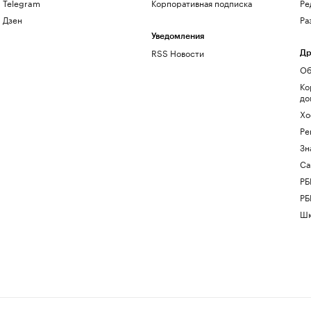
Telegram
Корпоративная подписка
Ре
Дзен
Ра
Уведомления
RSS Новости
Др
Об
Ко
до
Хо
Ре
Зн
Са
РБ
РБ
Шк