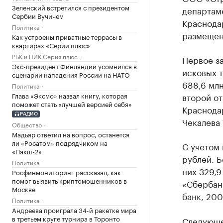
Зеленский встретился с президентом
департаме
Сербии Вучичем
Краснода
Политика
размещено
Как устроены приватные террасы в
квартирах «Серии плюс»
РБК и ПИК Серия плюс
Первое за
Экс-президент Финляндии усомнился в
исковых т
сценарии нападения России на НАТО
688,6 млн
Политика
Глава «Эксмо» назвал книгу, которая
второй от
поможет стать «лучшей версией себя»
Краснода
РАДИО
Чекалева 
Общество
Мадьяр ответил на вопрос, останется
ли «Росатом» подрядчиком на
С учетом 
«Пакш-2»
рублей. Б
Политика
них 329,
Росфинмониторинг рассказал, как
помог выявить криптомошенников в
«Сбербан
Москве
банк, 200
Политика
Андреева проиграла 34-й ракетке мира
в третьем круге турнира в Торонто
Следующее