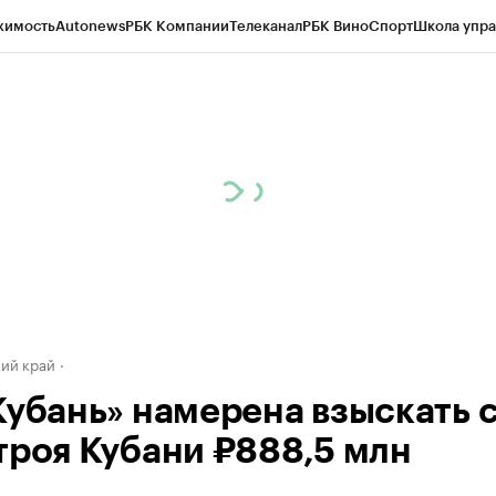
жимость
Autonews
РБК Компании
Телеканал
РБК Вино
Спорт
Школа упра
д
Стиль
Крипто
РБК Бизнес-среда
Дискуссионный клуб
Исследования
К
а контрагентов
Политика
Экономика
Бизнес
Технологии и медиа
Фина
ий край
Кубань» намерена взыскать 
троя Кубани ₽888,5 млн