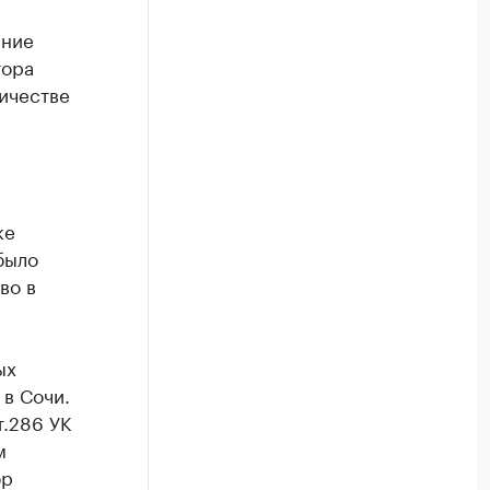
ание
тора
ичестве
ке
было
во в
ых
 в Сочи.
т.286 УК
м
ор