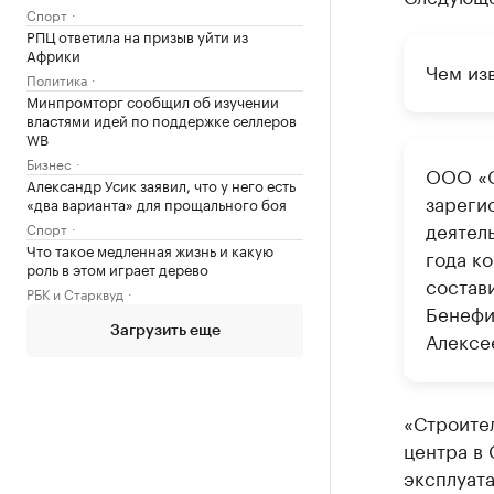
Спорт
РПЦ ответила на призыв уйти из
Африки
Чем из
Политика
Минпромторг сообщил об изучении
властями идей по поддержке селлеров
WB
Бизнес
ООО «С
Александр Усик заявил, что у него есть
зареги
«два варианта» для прощального боя
деятел
Спорт
Что такое медленная жизнь и какую
года к
роль в этом играет дерево
состави
РБК и Старквуд
Бенефи
Загрузить еще
Алексе
«Строите
центра в 
эксплуата