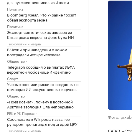
для путешественников из Италии
Политика
Bloomberg узнал, что Украине грозит
обвал экспорта зерна
Политика
Экспорт синтетических алмазов из
Китая резко вырос на фоне бума ИИ
Технологии и медиа
В Чехии при нападении с ножом
пострадали четыре человека
Общество
Telegraph сообщил о выплатах УЕФА
вероятной любовнице Инфантино
Спорт
Ученые оценили риски от созданных с
помощью ИИ искусственных вирусов
Общество
«Ноев ковчег»: почему в восточной
Арктике эволюция шла непрерывно
РБК и УК Первая
Фото: pixa
Сооснователь Wikipedia назвал ее
рупором пропаганды под эгидой ЦРУ
ООО «Стр
Технологии и медиа