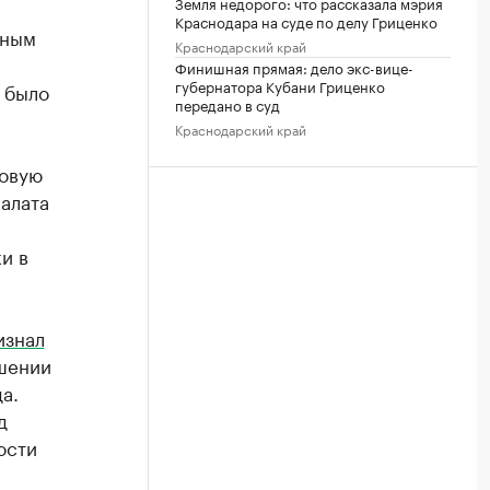
Земля недорого: что рассказала мэрия
Краснодара на суде по делу Гриценко
жным
Краснодарский край
Финишная прямая: дело экс-вице-
губернатора Кубани Гриценко
 было
передано в суд
Краснодарский край
совую
палата
и в
изнал
шении
а.
д
ости