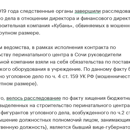
019 года следственные органы
завершили
расследов
го дела в отношении директора и финансового дирек
оительная компания «Кубань», обвиняемых в мошенн
крупном размере.
 ведомства, в рамках исполнения контракта по
ству перинатального центра в Сочи руководители
ной компании взяли на себя обязательства по постав
кого оборудования в учреждение. По данному факту 
о уголовное дело по ч. 4 ст. 159 УК РФ (мошенничест
упном размере).
го,
велось расследование
по факту хищения бюджетн
выделенных на строительство перинатального центра
фигурантов уголовного дела, возбужденного по ч.2 с
ышение должностных полномочий лицом, занимающи
твенную должность), является бывший вице-губернат