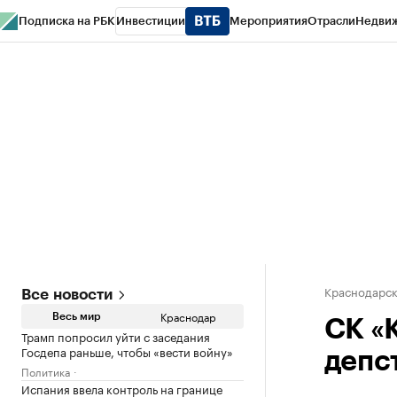
Подписка на РБК
Инвестиции
Мероприятия
Отрасли
Недви
РБК Курсы
РБК Life
Тренды
Визионеры
Национальные проекты
Горо
Газета
Спецпроекты СПб
Конференции СПб
Спецпроекты
Проверк
Краснодарск
Все новости
Краснодар
Весь мир
СК «
Трамп попросил уйти с заседания
Госдепа раньше, чтобы «вести войну»
депс
Политика
Испания ввела контроль на границе