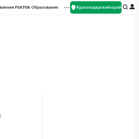
Краснодарский край
вления РБК
РБК Образование
редитные рейтинги
Франшизы
нсы
Рынок наличной валюты
с