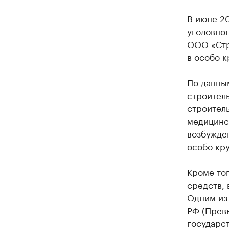
В июне 2
уголовно
ООО «Стр
в особо 
По данным
строитель
строитель
медицинс
возбужден
особо кр
Кроме то
средств, 
Одним из 
РФ (Прев
государс