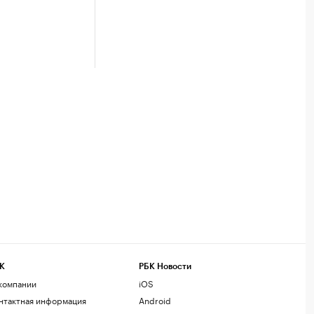
К
РБК Новости
компании
iOS
нтактная информация
Android