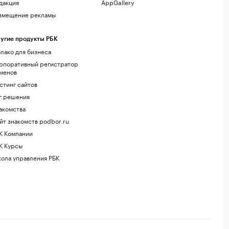
дакция
AppGallery
змещение рекламы
угие продукты РБК
лако для бизнеса
рпоративный регистратор
менов
стинг сайтов
г.решения
акомства
йт знакомств podbor.ru
К Компании
К Курсы
ола управления РБК