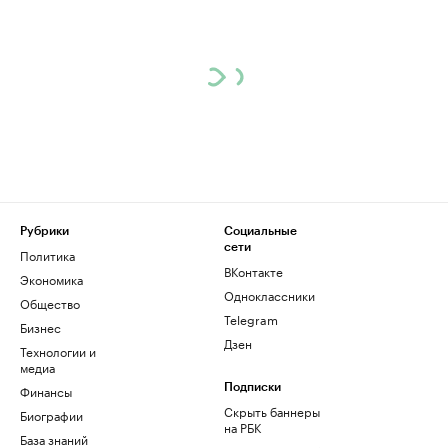
Рубрики
Социальные
сети
Политика
ВКонтакте
Экономика
Одноклассники
Общество
Telegram
Бизнес
Дзен
Технологии и
медиа
Финансы
Подписки
Скрыть баннеры
Биографии
на РБК
База знаний