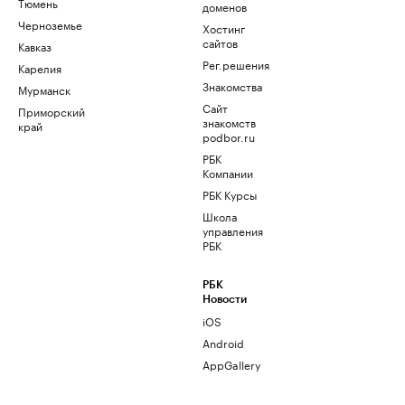
Тюмень
доменов
Черноземье
Хостинг
сайтов
Кавказ
Рег.решения
Карелия
Знакомства
Мурманск
Сайт
Приморский
знакомств
край
podbor.ru
РБК
Компании
РБК Курсы
Школа
управления
РБК
РБК
Новости
iOS
Android
AppGallery