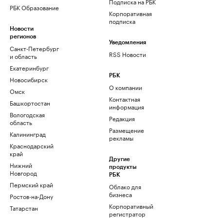
Подписка на РБК
РБК Образование
Корпоративная
подписка
Новости
регионов
Уведомления
Санкт-Петербург
RSS Новости
и область
Екатеринбург
РБК
Новосибирск
О компании
Омск
Контактная
Башкортостан
информация
Вологодская
Редакция
область
Размещение
Калининград
рекламы
Краснодарский
край
Другие
Нижний
продукты
Новгород
РБК
Пермский край
Облако для
бизнеса
Ростов-на-Дону
Корпоративный
Татарстан
регистратор