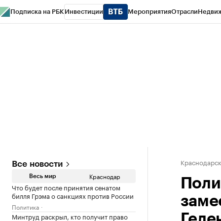
Подписка на РБК
Инвестиции
Мероприятия
Отрасли
Недви
РБК Курсы
РБК Life
Тренды
Визионеры
Национальные проекты
Горо
Газета
Спецпроекты СПб
Конференции СПб
Спецпроекты
Проверк
Краснодарск
Все новости
Краснодар
Весь мир
Поли
Что будет после принятия сенатом
билля Грэма о санкциях против России
заме
Политика
Минтруд раскрыл, кто получит право
Геле