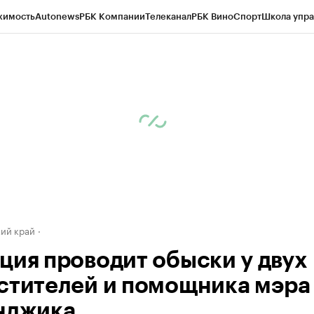
жимость
Autonews
РБК Компании
Телеканал
РБК Вино
Спорт
Школа упра
д
Стиль
Крипто
РБК Бизнес-среда
Дискуссионный клуб
Исследования
К
а контрагентов
Политика
Экономика
Бизнес
Технологии и медиа
Фина
ий край
ция проводит обыски у двух
стителей и помощника мэра
нджика