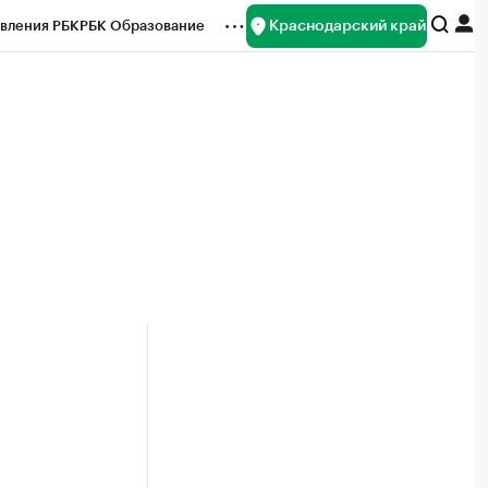
Краснодарский край
вления РБК
РБК Образование
редитные рейтинги
Франшизы
нсы
Рынок наличной валюты