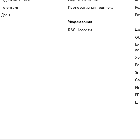
Telegram
Корпоративная подписка
Ре
Дзен
Ра
Уведомления
RSS Новости
Др
Об
Ко
до
Хо
Ре
Зн
Са
РБ
РБ
Шк