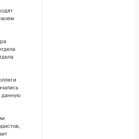
ходят
своем
эра
отдела
тдела
оллеги
ачались
и данную
ии
одистов,
зит