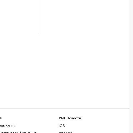
К
РБК Новости
компании
iOS
нтактная информация
Android