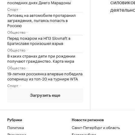
силовико
последних днях Диего Марадоны
деятельн
Спорт
Литовец на автомобиле протаранил
заграждения, пытаясь попасть в
Россию
Общество
Перед пожаром на НПЗ Slovnaft в
Братиславе произошел взрыв
Общество
В каких странах дети при рождении
получают гражданство. Карта мира
Общество
19-летняя россиянка впервые победила
соперницу из топ-20 на турнире WTA
Спорт
Загрузить еще
Рубрики
Новости регионов
Политика
Санкт-Петербург и область
Экономика
Екатеринбург