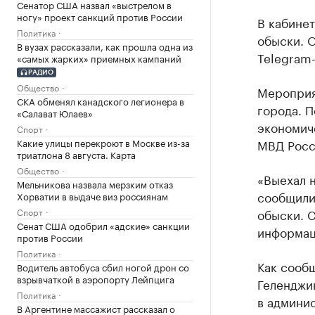
Сенатор США назвал «выстрелом в
ногу» проект санкций против России
В кабине
Политика
обыски. О
В вузах рассказали, как прошла одна из
Telegram-
«самых жарких» приемных кампаний
РАДИО
Общество
Мероприя
СКА обменял канадского легионера в
города. П
«Салават Юлаев»
экономич
Спорт
Какие улицы перекроют в Москве из-за
МВД Росс
триатлона 8 августа. Карта
Общество
«Выехал 
Мельникова назвала мерзким отказ
сообщили,
Хорватии в выдаче виз россиянам
Спорт
обыски. 
Сенат США одобрил «адские» санкции
информаци
против России
Политика
Как сооб
Водитель автобуса сбил ногой дрон со
взрывчаткой в аэропорту Лейпцига
Геленджик
Политика
в админис
В Аргентине массажист рассказал о