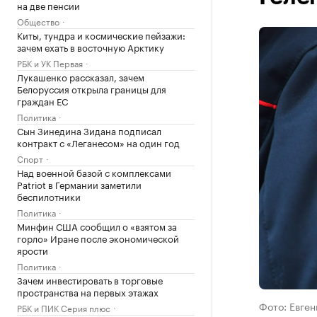
на две пенсии
Общество
Киты, тундра и космические пейзажи:
зачем ехать в восточную Арктику
РБК и УК Первая
Лукашенко рассказал, зачем
Белоруссия открыла границы для
граждан ЕС
Политика
Сын Зинедина Зидана подписал
контракт с «Леганесом» на один год
Спорт
Над военной базой с комплексами
Patriot в Германии заметили
беспилотники
Политика
Минфин США сообщил о «взятом за
горло» Иране после экономической
ярости
Политика
Зачем инвестировать в торговые
пространства на первых этажах
Фото: Евген
РБК и ПИК Серия плюс