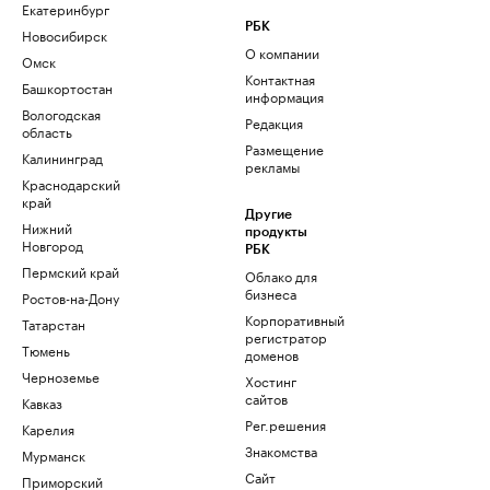
Екатеринбург
РБК
Новосибирск
О компании
Омск
Контактная
Башкортостан
информация
Вологодская
Редакция
область
Размещение
Калининград
рекламы
Краснодарский
край
Другие
Нижний
продукты
Новгород
РБК
Пермский край
Облако для
бизнеса
Ростов-на-Дону
Корпоративный
Татарстан
регистратор
Тюмень
доменов
Черноземье
Хостинг
сайтов
Кавказ
Рег.решения
Карелия
Знакомства
Мурманск
Сайт
Приморский