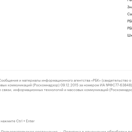
Зн
Са
РБ
РБ
Шк
ения и материалы информационного агентства «РБК» (свидетельство о 
овых коммуникаций (Роскомнадзор) 09.12.2015 за номером ИА №ФС77-63848) 
 связи, информационных технологий и массовых коммуникаций (Роскомнадз
нажмите Ctrl + Enter
Пользовательское соглашение
Политика в отношении обработки п
·