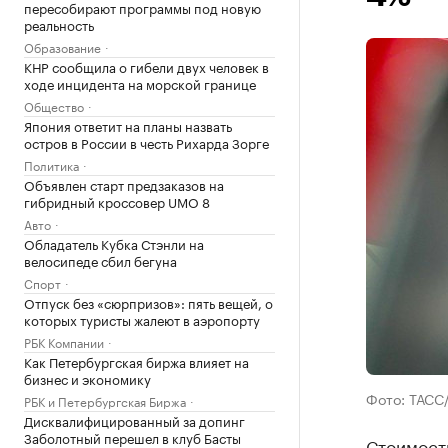
пересобирают программы под новую
реальность
Образование
КНР сообщила о гибели двух человек в
ходе инцидента на морской границе
Общество
Япония ответит на планы назвать
остров в России в честь Рихарда Зорге
Политика
Объявлен старт предзаказов на
гибридный кроссовер UMO 8
Авто
Обладатель Кубка Стэнли на
велосипеде сбил бегуна
Спорт
Отпуск без «сюрпризов»: пять вещей, о
которых туристы жалеют в аэропорту
РБК Компании
Как Петербургская биржа влияет на
бизнес и экономику
Фото: ТАСС
РБК и Петербургская Биржа
Дисквалифицированный за допинг
Заболотный перешел в клуб Басты
Стоимост