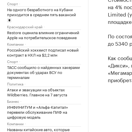
Спорт
на 4% по
На одного безработного на Кубани
Limited (
приходится в среднем пять вакансий
площадке
Краснодарский край
Restore оценила влияние ограничений
По состоя
Apple на потребительское поведение
до 5340 р
Компании
Российский хоккеист подписал новый
контракт в НХЛ на $2,2 млн
Как сооб
Спорт
«Дикси», 
ТАСС сообщило о найденных хакерами
«Мегамар
документах об ударах ВСУ по
терминалам
приобрета
Политика
Атаки и эвакуации на объектах
Wildberries. Главное на 7 августа
Бизнес
ИНФИНИТУМ и «Альфа-Капитал»
перевели обслуживание ПИФ на
цифровую модель
Компании
Названы китайские авто, которые