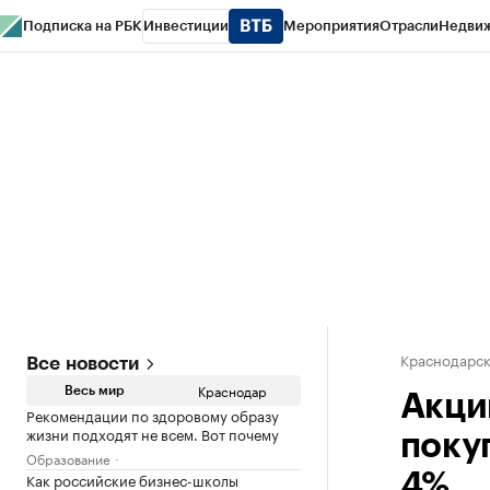
Подписка на РБК
Инвестиции
Мероприятия
Отрасли
Недви
РБК Курсы
РБК Life
Тренды
Визионеры
Национальные проекты
Горо
Газета
Спецпроекты СПб
Конференции СПб
Спецпроекты
Проверк
Краснодарск
Все новости
Краснодар
Весь мир
Акци
Рекомендации по здоровому образу
жизни подходят не всем. Вот почему
поку
Образование
Как российские бизнес-школы
4%