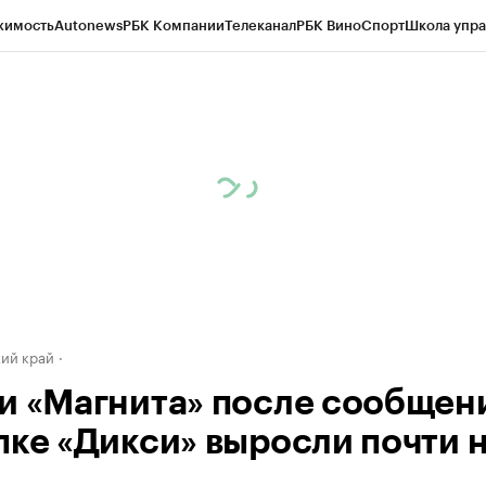
жимость
Autonews
РБК Компании
Телеканал
РБК Вино
Спорт
Школа упра
д
Стиль
Крипто
РБК Бизнес-среда
Дискуссионный клуб
Исследования
К
а контрагентов
Политика
Экономика
Бизнес
Технологии и медиа
Фина
ий край
и «Магнита» после сообщен
пке «Дикси» выросли почти 