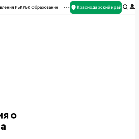
Краснодарский край
вления РБК
РБК Образование
редитные рейтинги
Франшизы
нсы
Рынок наличной валюты
ия о
на