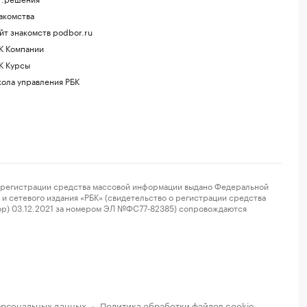
акомства
йт знакомств podbor.ru
К Компании
К Курсы
ола управления РБК
регистрации средства массовой информации выдано Федеральной
и сетевого издания «РБК» (свидетельство о регистрации средства
ор) 03.12.2021 за номером ЭЛ №ФС77-82385) сопровождаются
ерсональных данных
Политика обработки файлов cookie
·