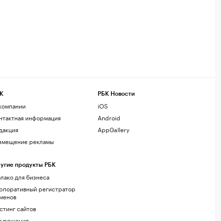
К
РБК Новости
компании
iOS
нтактная информация
Android
дакция
AppGallery
змещение рекламы
угие продукты РБК
лако для бизнеса
рпоративный регистратор
менов
стинг сайтов
г.решения