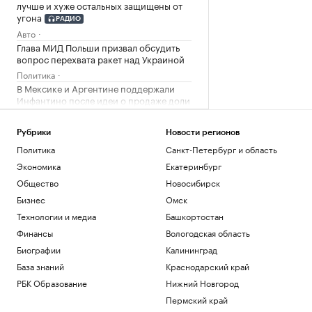
лучше и хуже остальных защищены от
угона
РАДИО
Авто
Глава МИД Польши призвал обсудить
вопрос перехвата ракет над Украиной
Политика
В Мексике и Аргентине поддержали
Инфантино после идеи о продаже доли
ЧМ
Спорт
Рубрики
Новости регионов
«Тактическая нищета»: как бизнес
Политика
Санкт-Петербург и область
имитирует нехватку денег ради выгоды
Экономика
Екатеринбург
Образование
Lamoda расширяет инструменты
Общество
Новосибирск
поддержки российских дизайнерских
Бизнес
Омск
брендов
Технологии и медиа
Башкортостан
Компании
Финансы
Вологодская область
Загрузить еще
Биографии
Калининград
База знаний
Краснодарский край
РБК Образование
Нижний Новгород
Пермский край