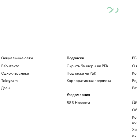
Социальные сети
Подписки
РБ
ВКонтакте
Скрыть баннеры на РБК
О 
Одноклассники
Подписка на РБК
Ко
Telegram
Корпоративная подписка
Ре
Дзен
Ра
Уведомления
RSS Новости
Др
Об
Ко
до
Хо
Ре