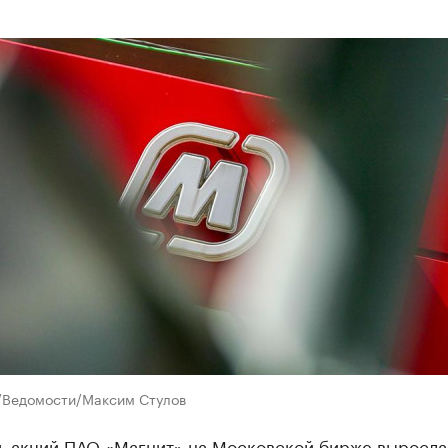
/Ведомости/Максим Стулов
ь акций ПАО «Магнит» на Московской бирже выросла