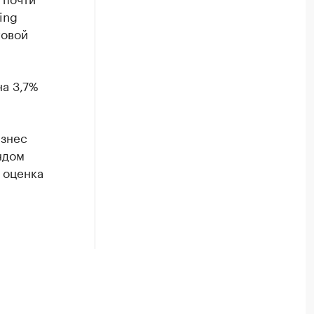
ing
говой
на 3,7%
знес
ндом
 оценка