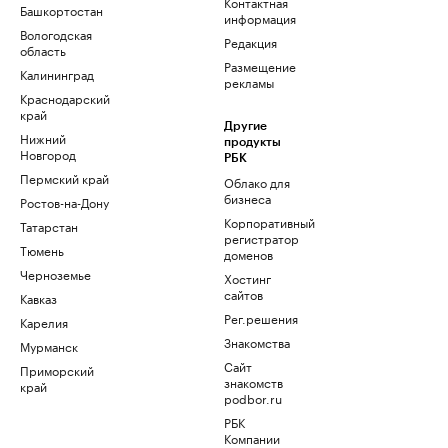
Контактная
Башкортостан
информация
Вологодская
Редакция
область
Размещение
Калининград
рекламы
Краснодарский
край
Другие
Нижний
продукты
Новгород
РБК
Пермский край
Облако для
бизнеса
Ростов-на-Дону
Корпоративный
Татарстан
регистратор
Тюмень
доменов
Черноземье
Хостинг
сайтов
Кавказ
Рег.решения
Карелия
Знакомства
Мурманск
Сайт
Приморский
знакомств
край
podbor.ru
РБК
Компании