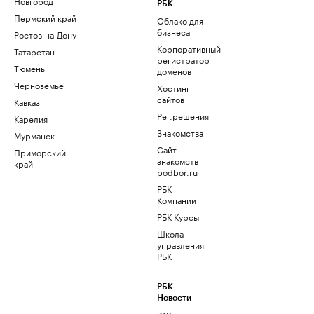
Новгород
РБК
Пермский край
Облако для
бизнеса
Ростов-на-Дону
Корпоративный
Татарстан
регистратор
Тюмень
доменов
Черноземье
Хостинг
сайтов
Кавказ
Рег.решения
Карелия
Знакомства
Мурманск
Сайт
Приморский
знакомств
край
podbor.ru
РБК
Компании
РБК Курсы
Школа
управления
РБК
РБК
Новости