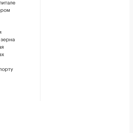
питале
ором
и
 зерна
ая
ах
порту