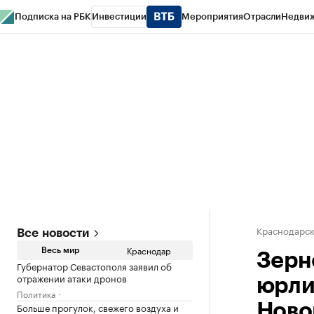
Подписка на РБК
Инвестиции
Мероприятия
Отрасли
Недви
РБК Курсы
РБК Life
Тренды
Визионеры
Национальные проекты
Горо
Газета
Спецпроекты СПб
Конференции СПб
Спецпроекты
Проверк
Краснодарск
Все новости
Краснодар
Весь мир
Зерн
Губернатор Севастополя заявил об
отражении атаки дронов
юрли
Политика
Больше прогулок, свежего воздуха и
Ново