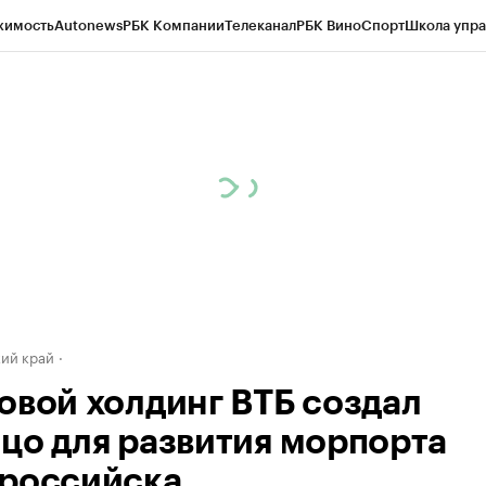
жимость
Autonews
РБК Компании
Телеканал
РБК Вино
Спорт
Школа упра
д
Стиль
Крипто
РБК Бизнес-среда
Дискуссионный клуб
Исследования
К
а контрагентов
Политика
Экономика
Бизнес
Технологии и медиа
Фина
ий край
овой холдинг ВТБ создал
цо для развития морпорта
российска