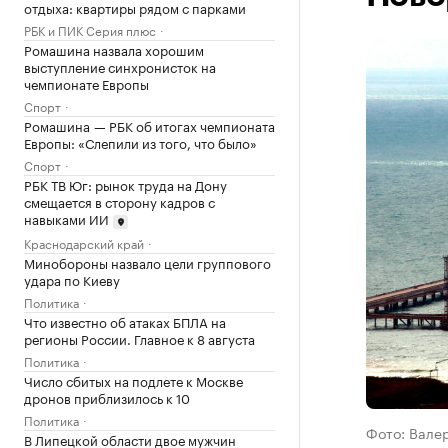
отдыха: квартиры рядом с парками
РБК и ПИК Серия плюс
Ромашина назвала хорошим
выступление синхронисток на
чемпионате Европы
Спорт
Ромашина — РБК об итогах чемпионата
Европы: «Слепили из того, что было»
Спорт
РБК ТВ Юг: рынок труда на Дону
смещается в сторону кадров с
навыками ИИ
Краснодарский край
Минобороны назвало цели группового
удара по Киеву
Политика
Что известно об атаках БПЛА на
регионы России. Главное к 8 августа
Политика
Число сбитых на подлете к Москве
дронов приблизилось к 10
Политика
Фото: Вале
В Липецкой области двое мужчин