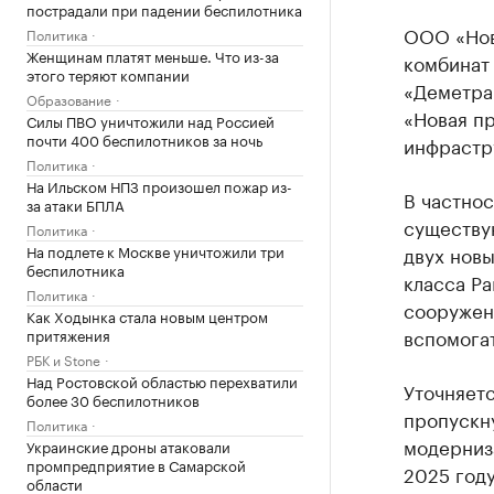
пострадали при падении беспилотника
ООО «Нов
Политика
Женщинам платят меньше. Что из-за
комбинат
этого теряют компании
«Деметра
Образование
«Новая пр
Силы ПВО уничтожили над Россией
почти 400 беспилотников за ночь
инфрастр
Политика
На Ильском НПЗ произошел пожар из-
В частнос
за атаки БПЛА
существу
Политика
На подлете к Москве уничтожили три
двух новы
беспилотника
класса P
Политика
сооружен
Как Ходынка стала новым центром
вспомога
притяжения
РБК и Stone
Над Ростовской областью перехватили
Уточняетс
более 30 беспилотников
пропускн
Политика
модерниз
Украинские дроны атаковали
промпредприятие в Самарской
2025 году
области