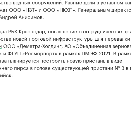
ство водных сооружений. Равные доли в уставном ка
жат ООО «НЗТ» и ООО «НКХП». Генеральным директ
 Андрей Анисимов.
щал РБК Краснодар, соглашение о сотрудничестве пр
ьстве новой портовой инфраструктуры для перевалки
и
ООО «Деметра-Холдинг, АО «Объединенная зернов
» и ФГУП «Росморпорт» в рамках ПМЭФ-2021. В рамк
ва планируется построить новую пристань в виде
ннего пирса в голове существующей пристани № 3 в 
ийск.