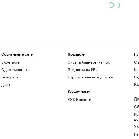
Социальные сети
Подписки
РБ
ВКонтакте
Скрыть баннеры на РБК
О 
Одноклассники
Подписка на РБК
Ко
Telegram
Корпоративная подписка
Ре
Дзен
Ра
Уведомления
RSS Новости
Др
Об
Ко
до
Хо
Ре