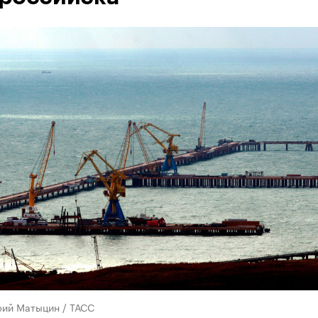
рий Матыцин / ТАСС