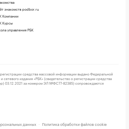
акомства
йт знакомств podbor.ru
К Компании
К Курсы
ола управления РБК
регистрации средства массовой информации выдано Федеральной
и сетевого издания «РБК» (свидетельство о регистрации средства
ор) 03.12.2021 за номером ЭЛ №ФС77-82385) сопровождаются
ерсональных данных
Политика обработки файлов cookie
·