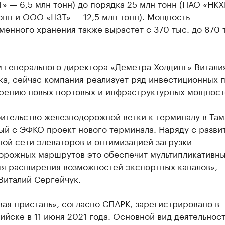
» — 6,5 млн тонн) до порядка 25 млн тонн (ПАО «НК
тонн и ООО «НЗТ» — 12,5 млн тонн). Мощность
енного хранения также вырастет с 370 тыс. до 870 
м генерального директора «Деметра-Холдинг» Витали
ка, сейчас компания реализует ряд инвестиционных 
рению новых портовых и инфраструктурных мощност
ительство железнодорожной ветки к терминалу в Там
ый с ЭФКО проект нового терминала. Наряду с разви
ой сети элеваторов и оптимизацией загрузки
орожных маршрутов это обеспечит мультипликативн
ля расширения возможностей экспортных каналов», 
Виталий Сергейчук.
ая пристань», согласно СПАРК, зарегистрировано в
йске в 11 июня 2021 года. Основной вид деятельнос