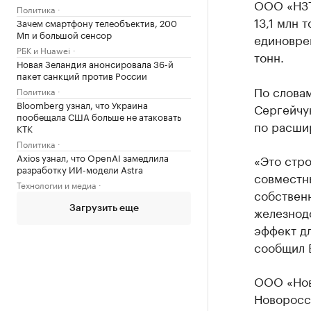
ООО «НЗТ
Политика
13,1 млн 
Зачем смартфону телеобъектив, 200
Мп и большой сенсор
единоврем
РБК и Huawei
тонн.
Новая Зеландия анонсировала 36-й
пакет санкций против России
По слова
Политика
Bloomberg узнал, что Украина
Сергейчу
пообещала США больше не атаковать
по расши
КТК
Политика
Axios узнал, что OpenAI замедлила
«Это стро
разработку ИИ-модели Astra
совместн
Технологии и медиа
собственн
железнод
Загрузить еще
эффект д
сообщил 
ООО «Нов
Новоросси