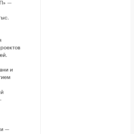
ХП» —
тыс.
я
проектов
ей.
ани и
тием
ый
—
ти —