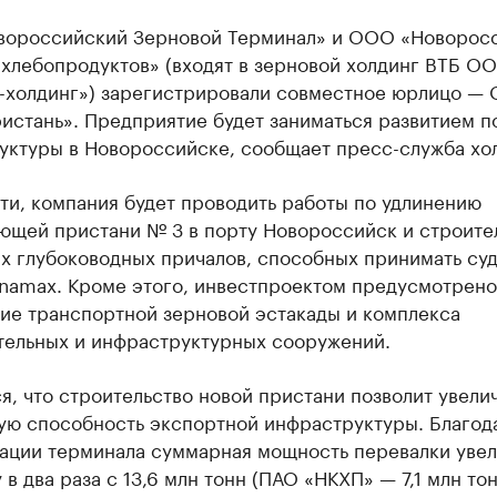
ороссийский Зерновой Терминал» и ООО «Новорос
 хлебопродуктов» (входят в зерновой холдинг ВТБ О
-холдинг») зарегистрировали совместное юрлицо —
истань». Предприятие будет заниматься развитием п
уктуры в Новороссийске, сообщает пресс-служба хол
ти, компания будет проводить работы по удлинению
ющей пристани № 3 в порту Новороссийск и строите
х глубоководных причалов, способных принимать су
anamax. Кроме этого, инвестпроектом предусмотрено
ие транспортной зерновой эстакады и комплекса
тельных и инфраструктурных сооружений.
я, что строительство новой пристани позволит увели
ую способность экспортной инфраструктуры. Благод
ации терминала суммарная мощность перевалки увел
 в два раза с 13,6 млн тонн (ПАО «НКХП» — 7,1 млн тон