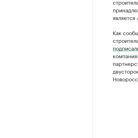
строитель
принадле
является
Как сооб
строител
подписал
компания
партнерст
двусторо
Новоросс