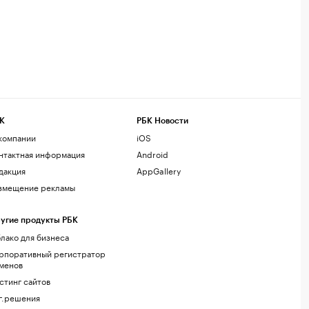
К
РБК Новости
компании
iOS
нтактная информация
Android
дакция
AppGallery
змещение рекламы
угие продукты РБК
лако для бизнеса
рпоративный регистратор
менов
стинг сайтов
г.решения