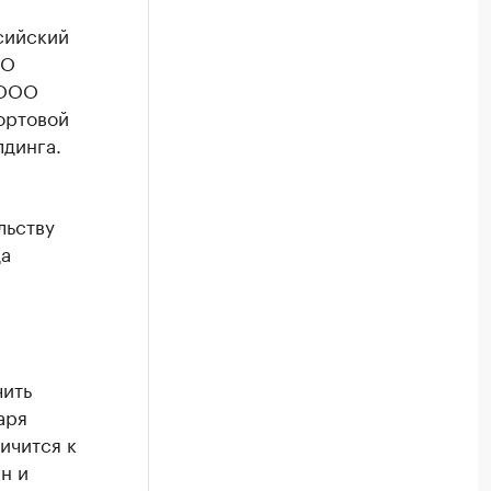
сийский
ОО
 ООО
ортовой
динга.
льству
да
чить
аря
ичится к
н и