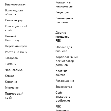
Контактная
Башкортостан
информация
Вологодская
Редакция
область
Размещение
Калининград
рекламы
Краснодарский
край
Другие
Нижний
продукты
Новгород
РБК
Пермский край
Облако для
бизнеса
Ростов-на-Дону
Корпоративный
Татарстан
регистратор
Тюмень
доменов
Черноземье
Хостинг
сайтов
Кавказ
Рег.решения
Карелия
Знакомства
Мурманск
Сайт
Приморский
знакомств
край
podbor.ru
РБК
Компании