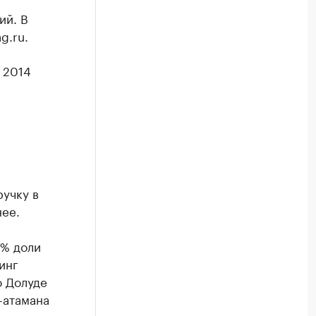
ий. В
g.ru.
 2014
учку в
нее.
0% доли
инг
 Долуде
-атамана