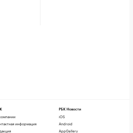
К
РБК Новости
компании
iOS
нтактная информация
Android
дакция
AppGallery