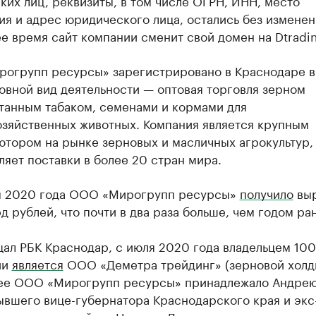
их лиц, реквизиты, в том числе ОГРН, ИНН, место
я и адрес юридического лица, остались без изменен
 время сайт компании сменит свой домен на Dtradin
огрупп ресурсы» зарегистрировано в Краснодаре в
овной вид деятельности — оптовая торговля зерном
танным табаком, семенами и кормами для
озяйственных животных. Компания является крупным
ютором на рынке зерновых и масличных агрокультур,
яет поставки в более 20 стран мира.
м 2020 года ООО «Мирогрупп ресурсы»
получило
выр
д рублей, что почти в два раза больше, чем годом ра
щал РБК Краснодар, с июля 2020 года владельцем 10
ии
является
ООО «Деметра трейдинг» (зерновой холд
нее ООО «Мирогрупп ресурсы» принадлежало Андрею
ывшего вице-губернатора Краснодарского края и экс