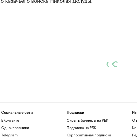
о казачьего войска Николая Долуды.
Социальные сети
Подписки
РБ
ВКонтакте
Скрыть баннеры на РБК
О 
Одноклассники
Подписка на РБК
Ко
Telegram
Корпоративная подписка
Ре