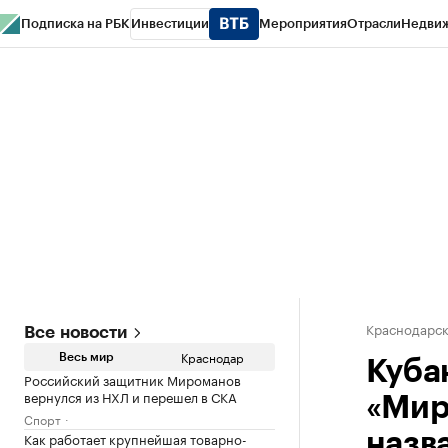
Подписка на РБК
Инвестиции
Мероприятия
Отрасли
Недви
РБК Курсы
РБК Life
Тренды
Визионеры
Национальные проекты
Горо
Газета
Спецпроекты СПб
Конференции СПб
Спецпроекты
Проверк
Краснодарск
Все новости
Краснодар
Весь мир
Куба
Российский защитник Мироманов
вернулся из НХЛ и перешел в СКА
«Мир
Спорт
Как работает крупнейшая товарно-
назв