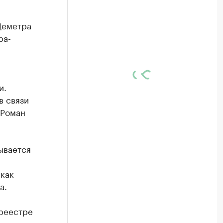
Деметра
ра-
и.
в связи
 Роман
ывается
 как
а.
 реестре