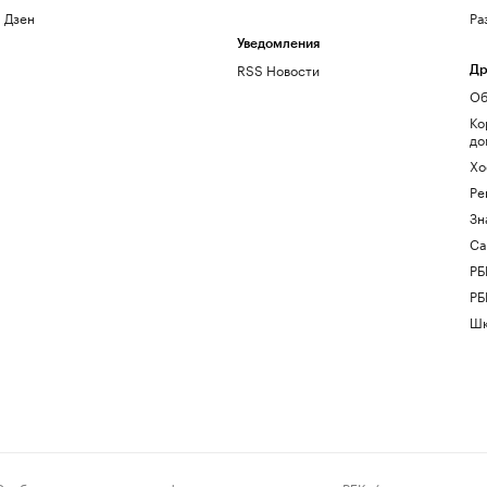
Дзен
Ра
Уведомления
RSS Новости
Др
Об
Ко
до
Хо
Ре
Зн
Са
РБ
РБ
Шк