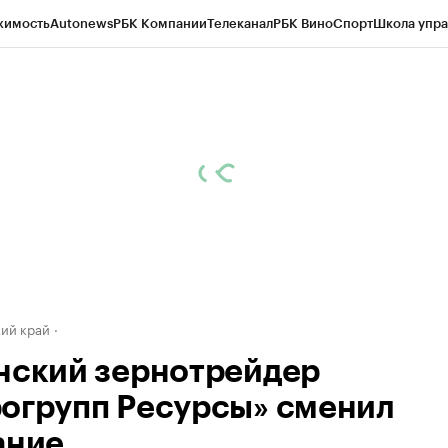
жимость
Autonews
РБК Компании
Телеканал
РБК Вино
Спорт
Школа упра
д
Стиль
Крипто
РБК Бизнес-среда
Дискуссионный клуб
Исследования
К
а контрагентов
Политика
Экономика
Бизнес
Технологии и медиа
Фина
ий край
нский зернотрейдер
огрупп Ресурсы» сменил
ание