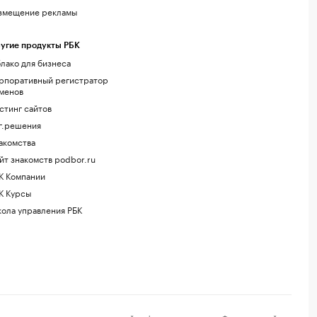
змещение рекламы
угие продукты РБК
лако для бизнеса
рпоративный регистратор
менов
стинг сайтов
г.решения
акомства
йт знакомств podbor.ru
К Компании
К Курсы
ола управления РБК