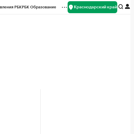
Краснодарский край
вления РБК
РБК Образование
редитные рейтинги
Франшизы
нсы
Рынок наличной валюты