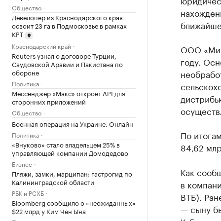
юридическ
Общество
нахождени
Девелопер из Краснодарского края
ближайшее
освоит 23 га в Подмосковье в рамках
КРТ
Краснодарский край
ООО «Мир
Reuters узнал о договоре Турции,
году. Осн
Саудовской Аравии и Пакистана по
обороне
необрабо
Политика
сельскох
Мессенджер «Макс» откроет API для
дистрибь
сторонних приложений
осуществл
Общество
Военная операция на Украине. Онлайн
По итога
Политика
«Внуково» стало владельцем 25% в
84,62 млр
управляющей компании Домодедово
Бизнес
Как сооб
Пляжи, замки, марципан: гастрогид по
Калининградской области
в компан
РБК и РСХБ
ВТБ). Ра
Bloomberg сообщило о «неожиданных»
— сыну б
$22 млрд у Ким Чен Ына