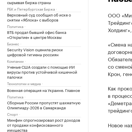
сырьевая биржа страны
РБК и Петербургская Биржа
ООО «Мир
Верховный суд сообщил об иске о
снятии «Яблока» с выборов
Трейдинг
Политика
Холдинг»
ВТБ продал бывший офис банка
«Открытие» в центре Москвы
«Смена н
Бизнес
Security Vision оценила риски
договорн
цифровой гигиены россиян
Обязатель
Компании
со смено
Ученые США создали с помощью ИИ
вирусы против устойчивой кишечной
Крон, ге
палочки
Технологии и медиа
Как прок
Военная операция на Украине. Главное
в процес
Политика
«Деметра-
Сборные России пропустят шахматную
Олимпиаду-2026 в Самарканде
трейдинг
Спорт
Минфин спрогнозировал рост доходов
Новое на
от продажи конфискованного
имущества