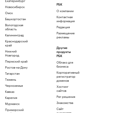
Екатеринбург
РБК
Новосибирск
О компании
Омск
Контактная
Башкортостан
информация
Вологодская
Редакция
область
Размещение
Калининград
рекламы
Краснодарский
край
Другие
Нижний
продукты
Новгород
РБК
Пермский край
Облако для
бизнеса
Ростов-на-Дону
Корпоративный
Татарстан
регистратор
Тюмень
доменов
Черноземье
Хостинг
сайтов
Кавказ
Рег.решения
Карелия
Знакомства
Мурманск
Сайт
Приморский
знакомств