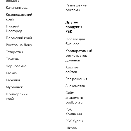
Размещение
Калининград
рекламы
Краснодарский
край
Другие
Нижний
продукты
Новгород
РБК
Пермский край
Облако для
бизнеса
Ростов-на-Дону
Корпоративный
Татарстан
регистратор
Тюмень
доменов
Черноземье
Хостинг
сайтов
Кавказ
Рег.решения
Карелия
Знакомства
Мурманск
Сайт
Приморский
знакомств
край
podbor.ru
РБК
Компании
РБК Курсы
Школа