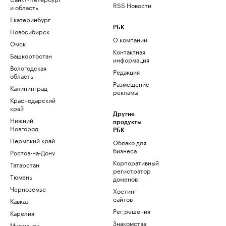
RSS Новости
и область
Екатеринбург
РБК
Новосибирск
О компании
Омск
Контактная
Башкортостан
информация
Вологодская
Редакция
область
Размещение
Калининград
рекламы
Краснодарский
край
Другие
Нижний
продукты
Новгород
РБК
Пермский край
Облако для
бизнеса
Ростов-на-Дону
Корпоративный
Татарстан
регистратор
Тюмень
доменов
Черноземье
Хостинг
сайтов
Кавказ
Рег.решения
Карелия
Знакомства
Мурманск