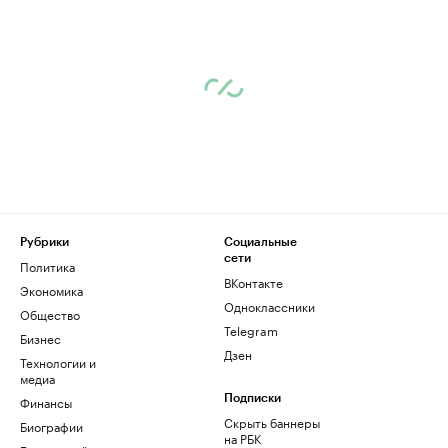
Рубрики
Социальные
сети
Политика
ВКонтакте
Экономика
Одноклассники
Общество
Telegram
Бизнес
Дзен
Технологии и
медиа
Финансы
Подписки
Скрыть баннеры
Биографии
на РБК