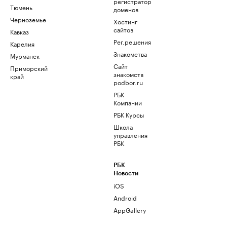
регистратор
Тюмень
доменов
Черноземье
Хостинг
сайтов
Кавказ
Рег.решения
Карелия
Знакомства
Мурманск
Сайт
Приморский
знакомств
край
podbor.ru
РБК
Компании
РБК Курсы
Школа
управления
РБК
РБК
Новости
iOS
Android
AppGallery