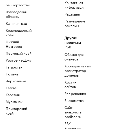
Контактная
Башкортостан
информация
Вологодская
Редакция
область
Размещение
Калининград
рекламы
Краснодарский
край
Другие
Нижний
продукты
Новгород
РБК
Пермский край
Облако для
бизнеса
Ростов-на-Дону
Корпоративный
Татарстан
регистратор
Тюмень
доменов
Черноземье
Хостинг
сайтов
Кавказ
Рег.решения
Карелия
Знакомства
Мурманск
Сайт
Приморский
знакомств
край
podbor.ru
РБК
Компании