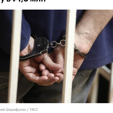
рий Шарифулин / ТАСС