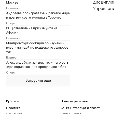
дисциплин
Москве
Управлен
Политика
Андреева проиграла 34-й ракетке мира
в третьем круге турнира в Торонто
Спорт
РПЦ ответила на призыв уйти из
Африки
Политика
Минпромторг сообщил об изучении
властями идей по поддержке селлеров
WB
Бизнес
Александр Усик заявил, что у него есть
«два варианта» для прощального боя
Спорт
Загрузить еще
Рубрики
Новости регионов
Политика
Санкт-Петербург и область
Экономика
Екатеринбург