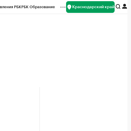
Краснодарский край
вления РБК
РБК Образование
редитные рейтинги
Франшизы
нсы
Рынок наличной валюты