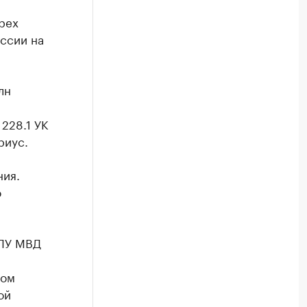
рех
ссии на
лн
228.1 УК
риус.
ния.
о
 ЛУ МВД
ном
ой