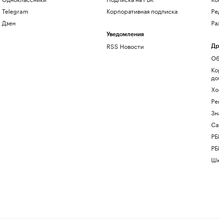
Telegram
Корпоративная подписка
Ре
Дзен
Ра
Уведомления
RSS Новости
Др
Об
Ко
до
Хо
Ре
Зн
Са
РБ
РБ
Шк