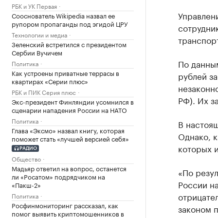
РБК и УК Первая
Управлен
Сооснователь Wikipedia назвал ее
рупором пропаганды под эгидой ЦРУ
сотрудни
Технологии и медиа
транспор
Зеленский встретился с президентом
Сербии Вучичем
По данным
Политика
Как устроены приватные террасы в
рублей за
квартирах «Серии плюс»
незаконно
РБК и ПИК Серия плюс
РФ). Их 
Экс-президент Финляндии усомнился в
сценарии нападения России на НАТО
Политика
В настоящ
Глава «Эксмо» назвал книгу, которая
Однако, к
поможет стать «лучшей версией себя»
которых и
РАДИО
Общество
Мадьяр ответил на вопрос, останется
«По резу
ли «Росатом» подрядчиком на
России на
«Пакш-2»
отрицате
Политика
Росфинмониторинг рассказал, как
законом п
помог выявить криптомошенников в