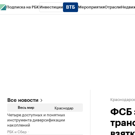
Подписка на РБК
Инвестиции
Мероприятия
Отрасли
Недви
РБК Курсы
РБК Life
Тренды
Визионеры
Национальные проекты
Горо
Газета
Спецпроекты СПб
Конференции СПб
Спецпроекты
Проверк
Краснодарск
Все новости
Краснодар
Весь мир
ФСБ 
Четыре доступных и понятных
инструмента диверсификации
тран
накоплений
РБК и Сбер
взятк