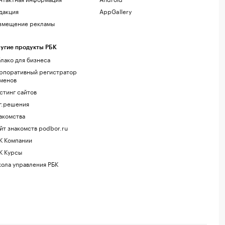
дакция
AppGallery
змещение рекламы
угие продукты РБК
лако для бизнеса
рпоративный регистратор
менов
стинг сайтов
г.решения
акомства
йт знакомств podbor.ru
К Компании
К Курсы
ола управления РБК