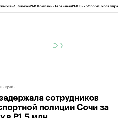
жимость
Autonews
РБК Компании
Телеканал
РБК Вино
Спорт
Школа упра
д
Стиль
Крипто
РБК Бизнес-среда
Дискуссионный клуб
Исследования
К
а контрагентов
Политика
Экономика
Бизнес
Технологии и медиа
Фина
ий край
задержала сотрудников
спортной полиции Сочи за
у в ₽1,5 млн