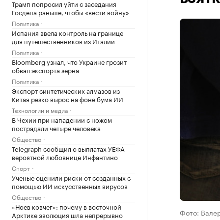
Трамп попросил уйти с заседания
Госдепа раньше, чтобы «вести войну»
Политика
Испания ввела контроль на границе
для путешественников из Италии
Политика
Bloomberg узнал, что Украине грозит
обвал экспорта зерна
Политика
Экспорт синтетических алмазов из
Китая резко вырос на фоне бума ИИ
Технологии и медиа
В Чехии при нападении с ножом
пострадали четыре человека
Общество
Telegraph сообщил о выплатах УЕФА
вероятной любовнице Инфантино
Спорт
Ученые оценили риски от созданных с
помощью ИИ искусственных вирусов
Общество
«Ноев ковчег»: почему в восточной
Фото: Вале
Арктике эволюция шла непрерывно