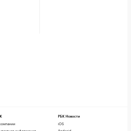
е
К
РБК Новости
компании
iOS
нтактная информация
Android