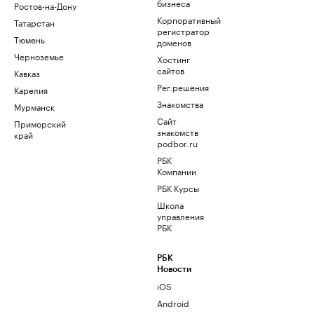
бизнеса
Ростов-на-Дону
Корпоративный
Татарстан
регистратор
Тюмень
доменов
Черноземье
Хостинг
сайтов
Кавказ
Рег.решения
Карелия
Знакомства
Мурманск
Сайт
Приморский
знакомств
край
podbor.ru
РБК
Компании
РБК Курсы
Школа
управления
РБК
РБК
Новости
iOS
Android