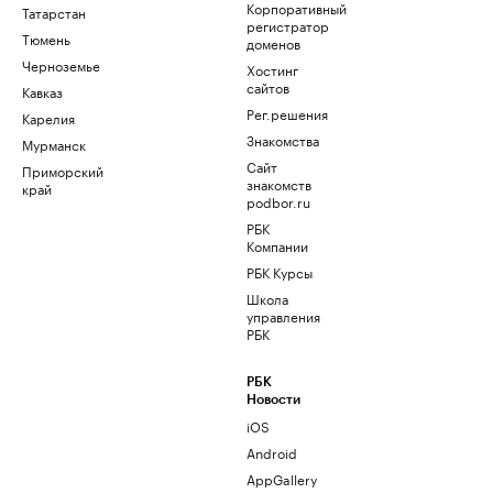
Корпоративный
Татарстан
регистратор
Тюмень
доменов
Черноземье
Хостинг
сайтов
Кавказ
Рег.решения
Карелия
Знакомства
Мурманск
Сайт
Приморский
знакомств
край
podbor.ru
РБК
Компании
РБК Курсы
Школа
управления
РБК
РБК
Новости
iOS
Android
AppGallery