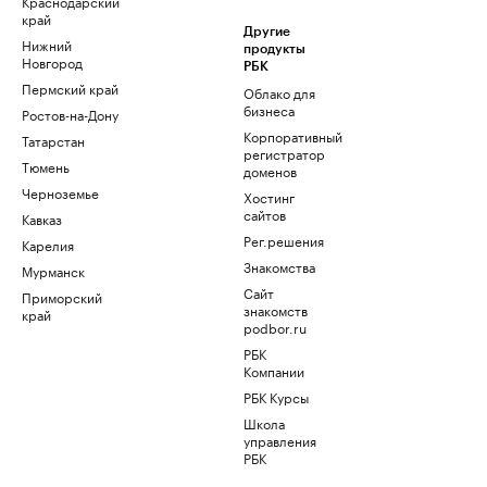
Краснодарский
край
Другие
Нижний
продукты
Новгород
РБК
Пермский край
Облако для
бизнеса
Ростов-на-Дону
Корпоративный
Татарстан
регистратор
Тюмень
доменов
Черноземье
Хостинг
сайтов
Кавказ
Рег.решения
Карелия
Знакомства
Мурманск
Сайт
Приморский
знакомств
край
podbor.ru
РБК
Компании
РБК Курсы
Школа
управления
РБК