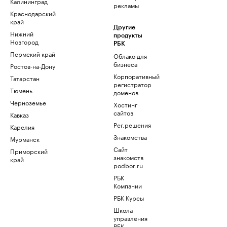
Калининград
рекламы
Краснодарский
край
Другие
Нижний
продукты
Новгород
РБК
Пермский край
Облако для
бизнеса
Ростов-на-Дону
Корпоративный
Татарстан
регистратор
Тюмень
доменов
Черноземье
Хостинг
сайтов
Кавказ
Рег.решения
Карелия
Знакомства
Мурманск
Сайт
Приморский
знакомств
край
podbor.ru
РБК
Компании
РБК Курсы
Школа
управления
РБК