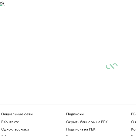
р
\
Социальные сети
Подписки
РБ
ВКонтакте
Скрыть баннеры на РБК
О 
Одноклассники
Подписка на РБК
Ко
Telegram
Корпоративная подписка
Ре