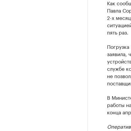
Как сооб
Павла Со
2-х месяц
ситуацией
пять раз.
Погрузка
заявила, 
устройств
службе к
не позво
поставщи
В Минист
работы н
конца апр
Оператив