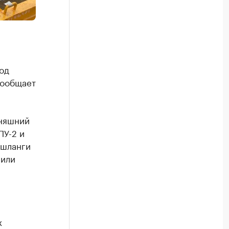
од
сообщает
дняшний
ПУ-2 и
 шланги
рили
х