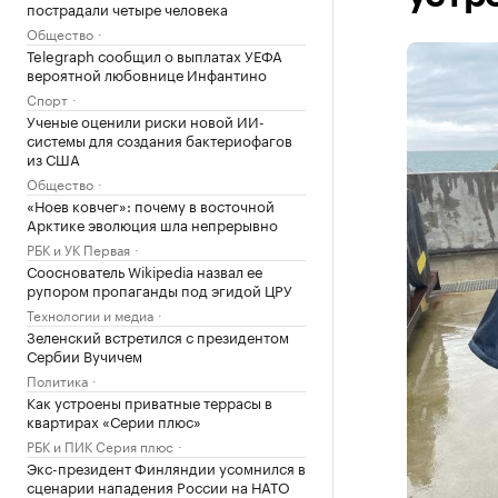
пострадали четыре человека
Общество
Telegraph сообщил о выплатах УЕФА
вероятной любовнице Инфантино
Спорт
Ученые оценили риски новой ИИ-
системы для создания бактериофагов
из США
Общество
«Ноев ковчег»: почему в восточной
Арктике эволюция шла непрерывно
РБК и УК Первая
Сооснователь Wikipedia назвал ее
рупором пропаганды под эгидой ЦРУ
Технологии и медиа
Зеленский встретился с президентом
Сербии Вучичем
Политика
Как устроены приватные террасы в
квартирах «Серии плюс»
РБК и ПИК Серия плюс
Экс-президент Финляндии усомнился в
сценарии нападения России на НАТО