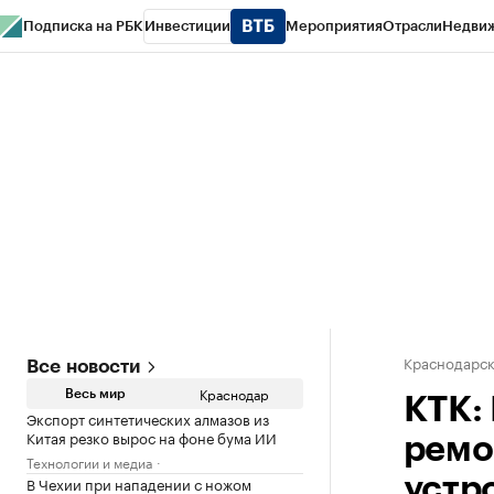
Подписка на РБК
Инвестиции
Мероприятия
Отрасли
Недви
РБК Курсы
РБК Life
Тренды
Визионеры
Национальные проекты
Горо
Газета
Спецпроекты СПб
Конференции СПб
Спецпроекты
Проверк
Краснодарск
Все новости
Краснодар
Весь мир
КТК:
Экспорт синтетических алмазов из
Китая резко вырос на фоне бума ИИ
ремо
Технологии и медиа
В Чехии при нападении с ножом
устр