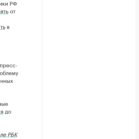
ики РФ
ять
от
ть
в
 пресс-
роблему
анных
ные
ся
до
ле РБК