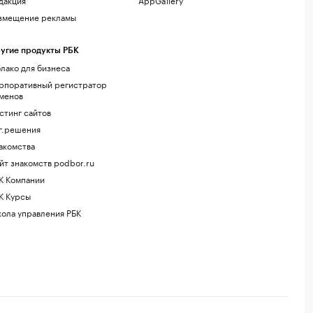
змещение рекламы
угие продукты РБК
лако для бизнеса
рпоративный регистратор
менов
стинг сайтов
г.решения
акомства
йт знакомств podbor.ru
К Компании
К Курсы
ола управления РБК