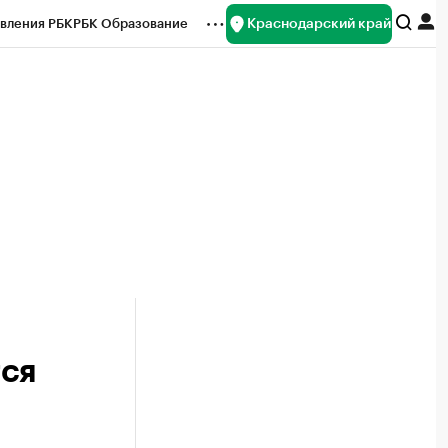
Краснодарский край
вления РБК
РБК Образование
редитные рейтинги
Франшизы
нсы
Рынок наличной валюты
тся