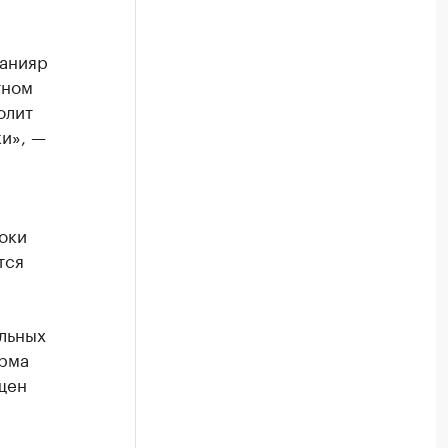
Данияр
тном
олит
ки», —
оки
тся
льных
орма
щен