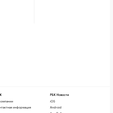
К
РБК Новости
компании
iOS
нтактная информация
Android
дакция
AppGallery