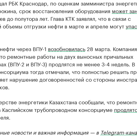
щал РБК Краснодар, по оценкам замминистра энергет
рокина, срок восстановления оборудования
может зан
ев до полутора лет. Глава КТК заявлял, что в связи с
 объемы отгрузки нефти в марте и апреле могут
упас
 нефти через ВПУ-1
возобновилась
28 марта. Компания
что ремонтные работы на двух выносных причальных
ах (ВПУ-2 и ВПУ-3) продлятся не менее 3-4 недель. В
онсорциума тогда отмечали, что полностью решить п
ляет нарушение договоренностей со стороны иностр
ков.
ерстве энергетики Казахстана сообщали, что ремонт
а Каспийском трубопроводном консорциуме
продлят
еля.
ные новости и важная информация — в
Telegram-кана