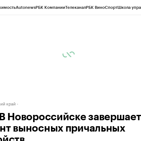
жимость
Autonews
РБК Компании
Телеканал
РБК Вино
Спорт
Школа упра
д
Стиль
Крипто
РБК Бизнес-среда
Дискуссионный клуб
Исследования
К
а контрагентов
Политика
Экономика
Бизнес
Технологии и медиа
Фина
ий край
 В Новороссийске завершае
нт выносных причальных
ойств