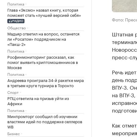
Политика
Глава «Эксмо» назвал книгу, которая
поможет стать «лучшей версией себя»
Фото: Прес
РАДИО
Общество
Штатная 
Мадьяр ответил на вопрос, останется
ли «Росатом» подрядчиком на
терминал
«Пакш-2»
Новоросс
Политика
пресс-сл
Росфинмониторинг рассказал, как
помог выявить криптомошенников в
Москве
Речь идет
Политика
день под
Андреева проиграла 34-й ракетке мира
в третьем круге турнира в Торонто
ВПУ-3. О
Спорт
на ВПУ-3
РПЦ ответила на призыв уйти из
исправно
Африки
подготови
Политика
Минпромторг сообщил об изучении
властями идей по поддержке селлеров
Как отме
WB
мероприят
Бизнес