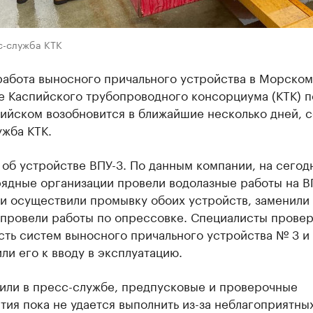
с-служба КТК
работа выносного причального устройства в Морском
е Каспийского трубопроводного консорциума (КТК) п
ийском возобновится в ближайшие несколько дней, 
ужба КТК.
 об устройстве ВПУ-3. По данным компании, на сего
рядные организации провели водолазные работы на В
ни осуществили промывку обоих устройств, заменили
, провели работы по опрессовке. Специалисты прове
сть систем выносного причального устройства № 3 и
ли его к вводу в эксплуатацию.
тили в пресс-службе, предпусковые и проверочные
ия пока не удается выполнить из-за неблагоприятны