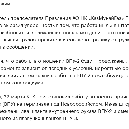
овий.
тель председателя Правления АО НК «КазМунайГаз» 
 выразил уверенность в том, что работа ВПУ-3 в шта
озобновится в ближайшие несколько дней — это позв
 заявки грузоотправителей согласно графику отгруз
я в сообщении.
я, что работы в отношении ВПУ-2 будут продолжены.
ремонта зависит от погодных условий. Вероятные ср
ия восстановительных работ на ВПУ-2 пока обсуждаю
твом консорциума.
, 22 марта КТК приостановил работу выносных прича
 (ВПУ) на терминале под Новороссийском. Из-за шт
реждены два шланга внутреннего рукава ВПУ-2 и сме
ного из плавучих шлангов ВПУ-3.