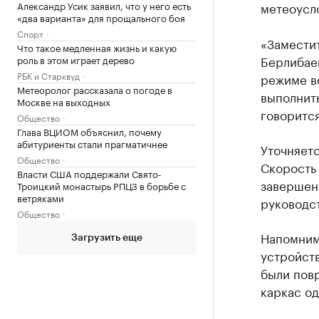
Александр Усик заявил, что у него есть
метеоусл
«два варианта» для прощального боя
Спорт
«Замести
Что такое медленная жизнь и какую
Берлибаев
роль в этом играет дерево
РБК и Старквуд
режиме в
Метеоролог рассказала о погоде в
выполнить
Москве на выходных
говоритс
Общество
Глава ВЦИОМ объяснил, почему
абитуриенты стали прагматичнее
Уточняетс
Общество
Скорость 
Власти США поддержали Свято-
завершен
Троицкий монастырь РПЦЗ в борьбе с
ветряками
руководс
Общество
Напомним
Загрузить еще
устройств
были пов
каркас од