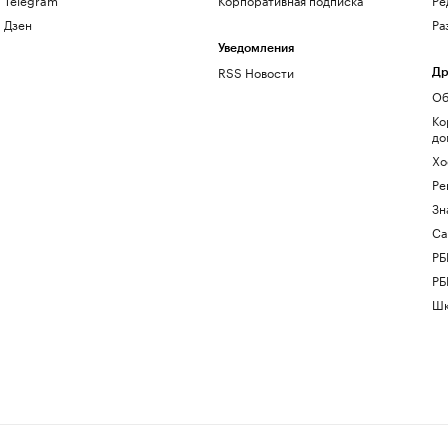
Дзен
Ра
Уведомления
RSS Новости
Др
Об
Ко
до
Хо
Ре
Зн
Са
РБ
РБ
Шк