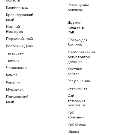
Размещение
Калининград
рекламы
Краснодарский
край
Другие
Нижний
продукты
Новгород
РБК
Пермский край
Облако для
бизнеса
Ростов-на-Дону
Корпоративный
Татарстан
регистратор
Тюмень
доменов
Черноземье
Хостинг
сайтов
Кавказ
Рег.решения
Карелия
Знакомства
Мурманск
Сайт
Приморский
знакомств
край
podbor.ru
РБК
Компании
РБК Курсы
Школа