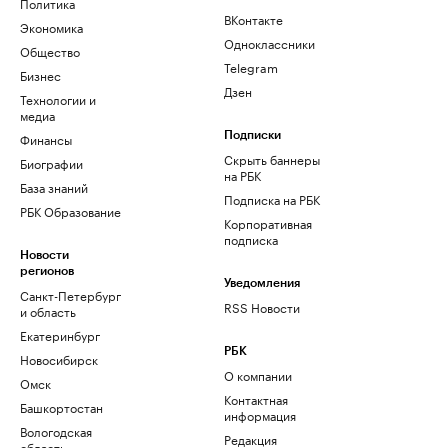
Политика
ВКонтакте
Экономика
Одноклассники
Общество
Telegram
Бизнес
Дзен
Технологии и
медиа
Финансы
Подписки
Скрыть баннеры
Биографии
на РБК
База знаний
Подписка на РБК
РБК Образование
Корпоративная
подписка
Новости
регионов
Уведомления
Санкт-Петербург
RSS Новости
и область
Екатеринбург
РБК
Новосибирск
О компании
Омск
Контактная
Башкортостан
информация
Вологодская
Редакция
область