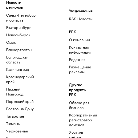
Новости
регионов
Уведомления
Санкт-Петербург
RSS Новости
и область
Екатеринбург
РБК
Новосибирск
О компании
Омск
Контактная
Башкортостан
информация
Вологодская
Редакция
область
Размещение
Калининград
рекламы
Краснодарский
край
Другие
Нижний
продукты
Новгород
РБК
Пермский край
Облако для
бизнеса
Ростов-на-Дону
Корпоративный
Татарстан
регистратор
Тюмень
доменов
Черноземье
Хостинг
сайтов
Кавказ