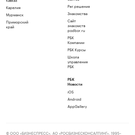
Рег.решения
Карелия
Знакомства
Мурманск
Сайт
Приморский
знакомств
край
podbor.ru
РБК
Компании
РБК Курсы
Школа
управления
РБК
РБК
Новости
iOS
Android
AppGallery
© ООО «БИЗНЕСПРЕСС», АО «РОСБИЗНЕСКОНСАЛТИНГ», 1995–