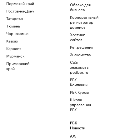
Пермский край
Облако для
бизнеса
Ростов-на-Дону
Корпоративный
Татарстан
регистратор
Тюмень
доменов
Черноземье
Хостинг
сайтов
Кавказ
Рег.решения
Карелия
Знакомства
Мурманск
Сайт
Приморский
знакомств
край
podbor.ru
РБК
Компании
РБК Курсы
Школа
управления
РБК
РБК
Новости
iOS