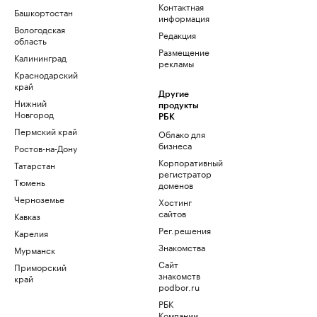
Контактная
Башкортостан
информация
Вологодская
Редакция
область
Размещение
Калининград
рекламы
Краснодарский
край
Другие
Нижний
продукты
Новгород
РБК
Пермский край
Облако для
бизнеса
Ростов-на-Дону
Корпоративный
Татарстан
регистратор
Тюмень
доменов
Черноземье
Хостинг
сайтов
Кавказ
Рег.решения
Карелия
Знакомства
Мурманск
Сайт
Приморский
знакомств
край
podbor.ru
РБК
Компании