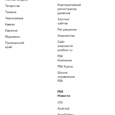
Корпоративный
Татарстан
регистратор
Тюмень
доменов
Черноземье
Хостинг
сайтов
Кавказ
Рег.решения
Карелия
Знакомства
Мурманск
Сайт
Приморский
знакомств
край
podbor.ru
РБК
Компании
РБК Курсы
Школа
управления
РБК
РБК
Новости
iOS
Android
AppGallery