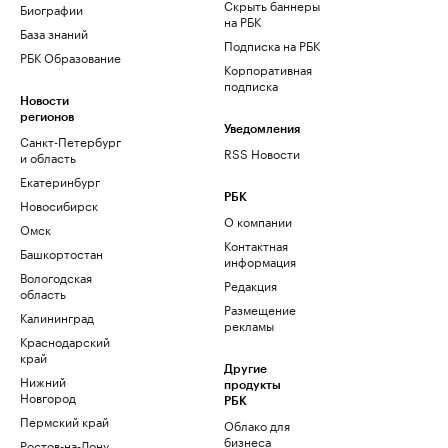
Скрыть баннеры
Биографии
на РБК
База знаний
Подписка на РБК
РБК Образование
Корпоративная
подписка
Новости
регионов
Уведомления
Санкт-Петербург
RSS Новости
и область
Екатеринбург
РБК
Новосибирск
О компании
Омск
Контактная
Башкортостан
информация
Вологодская
Редакция
область
Размещение
Калининград
рекламы
Краснодарский
край
Другие
Нижний
продукты
Новгород
РБК
Пермский край
Облако для
бизнеса
Ростов-на-Дону