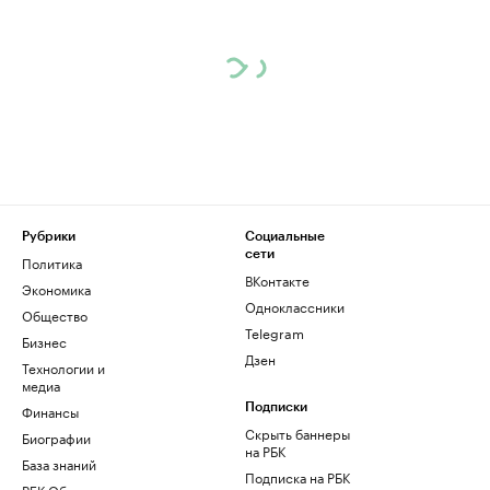
Рубрики
Социальные
сети
Политика
ВКонтакте
Экономика
Одноклассники
Общество
Telegram
Бизнес
Дзен
Технологии и
медиа
Финансы
Подписки
Скрыть баннеры
Биографии
на РБК
База знаний
Подписка на РБК
РБК Образование