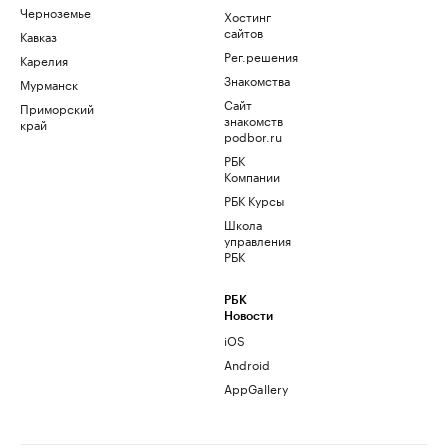
Черноземье
Хостинг
сайтов
Кавказ
Рег.решения
Карелия
Знакомства
Мурманск
Сайт
Приморский
знакомств
край
podbor.ru
РБК
Компании
РБК Курсы
Школа
управления
РБК
РБК
Новости
iOS
Android
AppGallery