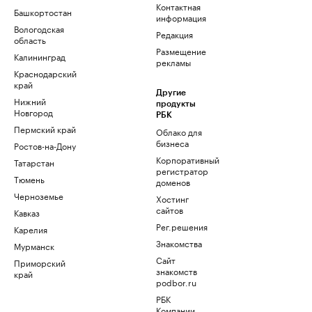
Контактная
Башкортостан
информация
Вологодская
Редакция
область
Размещение
Калининград
рекламы
Краснодарский
край
Другие
Нижний
продукты
Новгород
РБК
Пермский край
Облако для
бизнеса
Ростов-на-Дону
Корпоративный
Татарстан
регистратор
Тюмень
доменов
Черноземье
Хостинг
сайтов
Кавказ
Рег.решения
Карелия
Знакомства
Мурманск
Сайт
Приморский
знакомств
край
podbor.ru
РБК
Компании