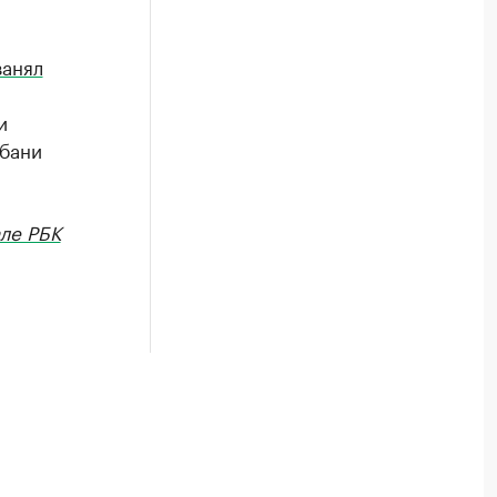
занял
и
убани
ле РБК