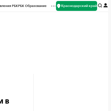
Краснодарский край
вления РБК
РБК Образование
редитные рейтинги
Франшизы
нсы
Рынок наличной валюты
м в