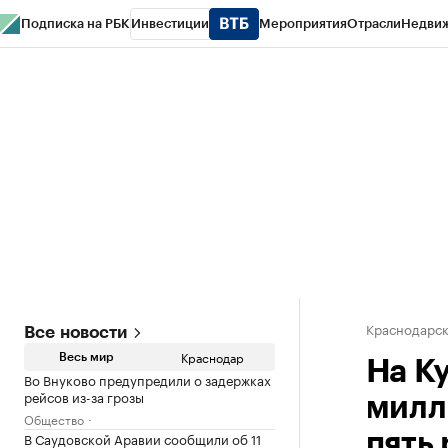
Подписка на РБК
Инвестиции
Мероприятия
Отрасли
Недви
РБК Курсы
РБК Life
Тренды
Визионеры
Национальные проекты
Горо
Газета
Спецпроекты СПб
Конференции СПб
Спецпроекты
Проверк
Краснодарск
Все новости
Краснодар
Весь мир
На Ку
Во Внуково предупредили о задержках
рейсов из-за грозы
милл
Общество
В Саудовской Аравии сообщили об 11
пять 