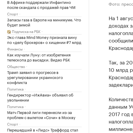
В Африке поддержали Инфантино
Фото: прес
после скандала с продажей прав ЧМ
Спорт
На 1 авгу
Запасы газа в Европе на минимуме. Что
доходах з
будет зимой
Подписка на РБК
налогопла
Экс-глава Mind Money признала вину
сообщили
по «делу брокеров» о хищении ₽7 млрд
Краснода
Финансы
Как изучали Луну: от изобретения
телескопа до высадки. Видео РБК
Так, за 2
Общество
10 млрд р
Трамп заявил о прогрессе в
Краснодар
урегулировании украинского
конфликта
задеклари
Политика
Гендиректор «ИжАвиа» объявил об
Количеств
увольнении
данным УФ
Политика
Матч Первой лиги перенесли из-за
2017 год 
проблем с вылетом «Сочи» в Москву
налогопла
Спорт
миллионер
Перешедший в «Лидс» Траффорд стал