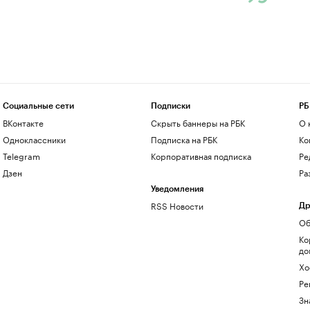
Социальные сети
Подписки
РБ
ВКонтакте
Скрыть баннеры на РБК
О 
Одноклассники
Подписка на РБК
Ко
Telegram
Корпоративная подписка
Ре
Дзен
Ра
Уведомления
RSS Новости
Др
Об
Ко
до
Хо
Ре
Зн