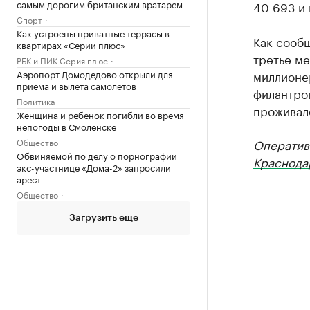
самым дорогим британским вратарем
40 693 и 
Спорт
Как устроены приватные террасы в
Как сооб
квартирах «Серии плюс»
третье ме
РБК и ПИК Серия плюс
Аэропорт Домодедово открыли для
миллионе
приема и вылета самолетов
филантро
Политика
проживало
Женщина и ребенок погибли во время
непогоды в Смоленске
Общество
Оператив
Обвиняемой по делу о порнографии
Краснода
экс-участнице «Дома-2» запросили
арест
Общество
Загрузить еще