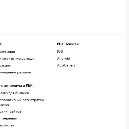
К
РБК Новости
компании
iOS
нтактная информация
Android
дакция
AppGallery
змещение рекламы
угие продукты РБК
лако для бизнеса
рпоративный регистратор
менов
стинг сайтов
г.решения
акомства