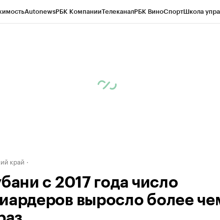
жимость
Autonews
РБК Компании
Телеканал
РБК Вино
Спорт
Школа упра
д
Стиль
Крипто
РБК Бизнес-среда
Дискуссионный клуб
Исследования
К
а контрагентов
Политика
Экономика
Бизнес
Технологии и медиа
Фина
ий край
бани с 2017 года число
иардеров выросло более че
раз