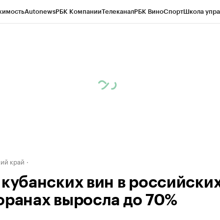
жимость
Autonews
РБК Компании
Телеканал
РБК Вино
Спорт
Школа упра
д
Стиль
Крипто
РБК Бизнес-среда
Дискуссионный клуб
Исследования
К
а контрагентов
Политика
Экономика
Бизнес
Технологии и медиа
Фина
ий край
 кубанских вин в российски
оранах выросла до 70%