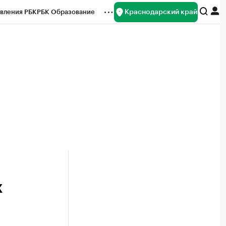
Краснодарский край
вления РБК
РБК Образование
редитные рейтинги
Франшизы
нсы
Рынок наличной валюты
х