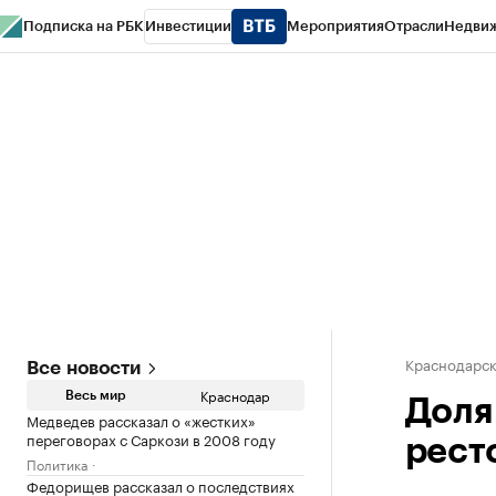
Подписка на РБК
Инвестиции
Мероприятия
Отрасли
Недви
РБК Курсы
РБК Life
Тренды
Визионеры
Национальные проекты
Горо
Газета
Спецпроекты СПб
Конференции СПб
Спецпроекты
Проверк
Краснодарск
Все новости
Краснодар
Весь мир
Доля
Медведев рассказал о «жестких»
переговорах с Саркози в 2008 году
рест
Политика
Федорищев рассказал о последствиях