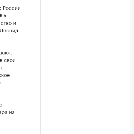
х России
 Юг
ство и
 Леонид
вают.
в свои
ре
ское
в.
е
ара на
го до