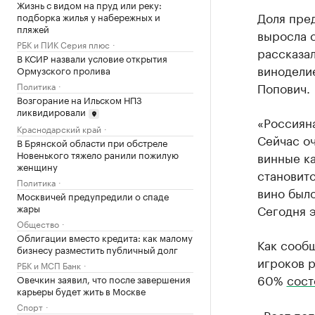
Жизнь с видом на пруд или реку:
Доля пре
подборка жилья у набережных и
пляжей
выросла с
РБК и ПИК Серия плюс
рассказа
В КСИР назвали условие открытия
винодели
Ормузского пролива
Попович.
Политика
Возгорание на Ильском НПЗ
ликвидировали
«Россиян
Краснодарский край
Сейчас оч
В Брянской области при обстреле
Новенького тяжело ранили пожилую
винные ка
женщину
становитс
Политика
вино было
Москвичей предупредили о спаде
жары
Сегодня 
Общество
Облигации вместо кредита: как малому
Как сооб
бизнесу разместить публичный долг
игроков р
РБК и МСП Банк
60%
сост
Овечкин заявил, что после завершения
карьеры будет жить в Москве
Спорт
«Рост поп