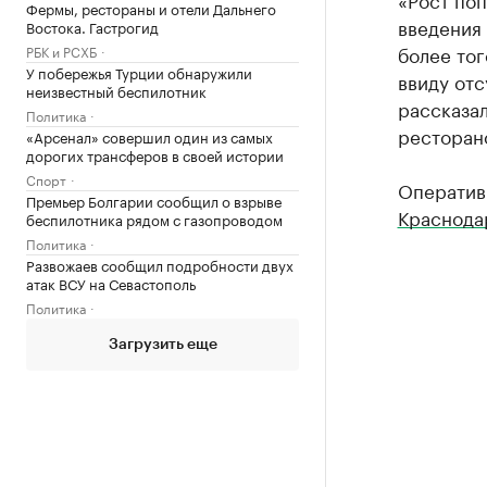
Фермы, рестораны и отели Дальнего
введения 
Востока. Гастрогид
более то
РБК и РСХБ
У побережья Турции обнаружили
ввиду отс
неизвестный беспилотник
рассказал
Политика
ресторано
«Арсенал» совершил один из самых
дорогих трансферов в своей истории
Спорт
Оператив
Премьер Болгарии сообщил о взрыве
Краснода
беспилотника рядом с газопроводом
Политика
Развожаев сообщил подробности двух
атак ВСУ на Севастополь
Политика
Загрузить еще