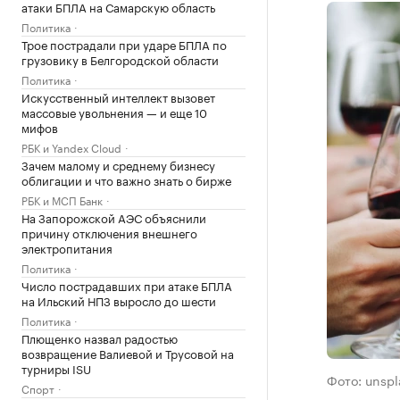
атаки БПЛА на Самарскую область
Политика
Трое пострадали при ударе БПЛА по
грузовику в Белгородской области
Политика
Искусственный интеллект вызовет
массовые увольнения — и еще 10
мифов
РБК и Yandex Cloud
Зачем малому и среднему бизнесу
облигации и что важно знать о бирже
РБК и МСП Банк
На Запорожской АЭС объяснили
причину отключения внешнего
электропитания
Политика
Число пострадавших при атаке БПЛА
на Ильский НПЗ выросло до шести
Политика
Плющенко назвал радостью
возвращение Валиевой и Трусовой на
турниры ISU
Фото: unsp
Спорт