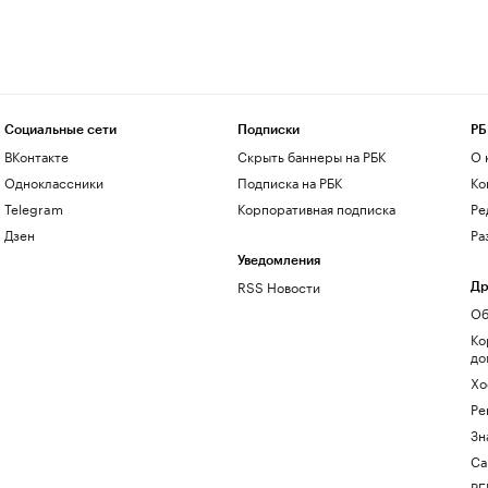
Социальные сети
Подписки
РБ
ВКонтакте
Скрыть баннеры на РБК
О 
Одноклассники
Подписка на РБК
Ко
Telegram
Корпоративная подписка
Ре
Дзен
Ра
Уведомления
RSS Новости
Др
Об
Ко
до
Хо
Ре
Зн
Са
РБ