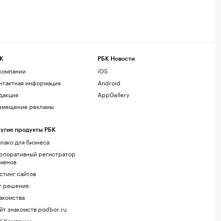
К
РБК Новости
компании
iOS
нтактная информация
Android
дакция
AppGallery
змещение рекламы
угие продукты РБК
лако для бизнеса
рпоративный регистратор
менов
стинг сайтов
г.решения
акомства
йт знакомств podbor.ru
К Компании