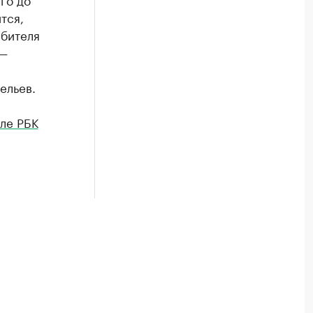
тся,
ебителя
 —
ельев.
ле РБК