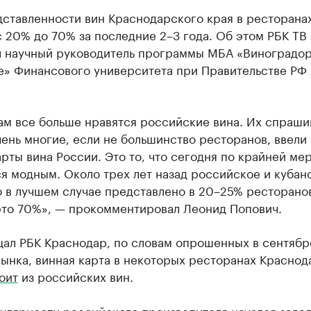
дставленности вин Краснодарского края в ресторана
 20% до 70% за последние 2–3 года. Об этом РБК ТВ
л научный руководитель программы МБА «Виноградор
е» Финансового университета при Правительстве РФ
ам все больше нравятся российские вина. Их спраши
ень многие, если не большинство ресторанов, ввели 
рты вина России. Это то, что сегодня по крайней ме
я модным. Около трех лет назад российское и кубан
 в лучшем случае представлено в 20–25% ресторано
это 70%», — прокомментировал Леонид Попович.
щал РБК Краснодар, по словам опрошенных в сентябр
ынка, винная карта в некоторых ресторанах Краснод
оит
из российских вин.
улярности российского производителя начался задол