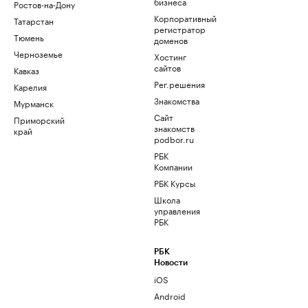
бизнеса
Ростов-на-Дону
Корпоративный
Татарстан
регистратор
Тюмень
доменов
Черноземье
Хостинг
сайтов
Кавказ
Рег.решения
Карелия
Знакомства
Мурманск
Сайт
Приморский
знакомств
край
podbor.ru
РБК
Компании
РБК Курсы
Школа
управления
РБК
РБК
Новости
iOS
Android