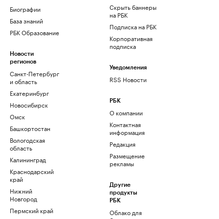
Скрыть баннеры
Биографии
на РБК
База знаний
Подписка на РБК
РБК Образование
Корпоративная
подписка
Новости
регионов
Уведомления
Санкт-Петербург
RSS Новости
и область
Екатеринбург
РБК
Новосибирск
О компании
Омск
Контактная
Башкортостан
информация
Вологодская
Редакция
область
Размещение
Калининград
рекламы
Краснодарский
край
Другие
Нижний
продукты
Новгород
РБК
Пермский край
Облако для