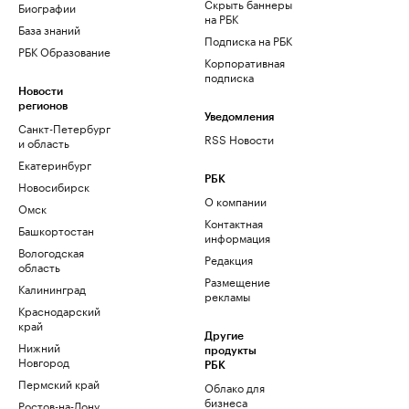
Скрыть баннеры
Биографии
на РБК
База знаний
Подписка на РБК
РБК Образование
Корпоративная
подписка
Новости
регионов
Уведомления
Санкт-Петербург
RSS Новости
и область
Екатеринбург
РБК
Новосибирск
О компании
Омск
Контактная
Башкортостан
информация
Вологодская
Редакция
область
Размещение
Калининград
рекламы
Краснодарский
край
Другие
Нижний
продукты
Новгород
РБК
Пермский край
Облако для
бизнеса
Ростов-на-Дону