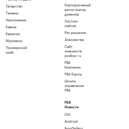
Корпоративный
Татарстан
регистратор
Тюмень
доменов
Черноземье
Хостинг
сайтов
Кавказ
Рег.решения
Карелия
Знакомства
Мурманск
Сайт
Приморский
знакомств
край
podbor.ru
РБК
Компании
РБК Курсы
Школа
управления
РБК
РБК
Новости
iOS
Android
AppGallery