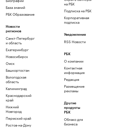
Биографии
на РБК
База знаний
Подписка на РБК
РБК Образование
Корпоративная
подписка
Новости
регионов
Уведомления
Санкт-Петербург
RSS Новости
и область
Екатеринбург
РБК
Новосибирск
О компании
Омск
Контактная
Башкортостан
информация
Вологодская
Редакция
область
Размещение
Калининград
рекламы
Краснодарский
край
Другие
Нижний
продукты
Новгород
РБК
Пермский край
Облако для
бизнеса
Ростов-на-Дону