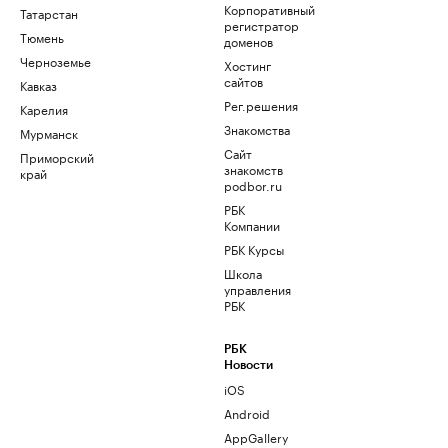
Корпоративный
Татарстан
регистратор
Тюмень
доменов
Черноземье
Хостинг
сайтов
Кавказ
Рег.решения
Карелия
Знакомства
Мурманск
Сайт
Приморский
знакомств
край
podbor.ru
РБК
Компании
РБК Курсы
Школа
управления
РБК
РБК
Новости
iOS
Android
AppGallery