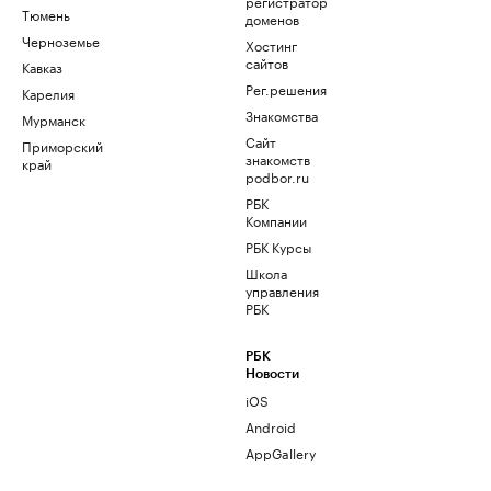
регистратор
Тюмень
доменов
Черноземье
Хостинг
сайтов
Кавказ
Рег.решения
Карелия
Знакомства
Мурманск
Сайт
Приморский
знакомств
край
podbor.ru
РБК
Компании
РБК Курсы
Школа
управления
РБК
РБК
Новости
iOS
Android
AppGallery