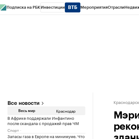
Подписка на РБК
Инвестиции
Мероприятия
Отрасли
Недви
РБК Курсы
РБК Life
Тренды
Визионеры
Национальные проекты
Горо
Газета
Спецпроекты СПб
Конференции СПб
Спецпроекты
Проверк
Краснодарск
Все новости
Краснодар
Весь мир
Мэри
В Африке поддержали Инфантино
после скандала с продажей прав ЧМ
реко
Спорт
Запасы газа в Европе на минимуме. Что
здан