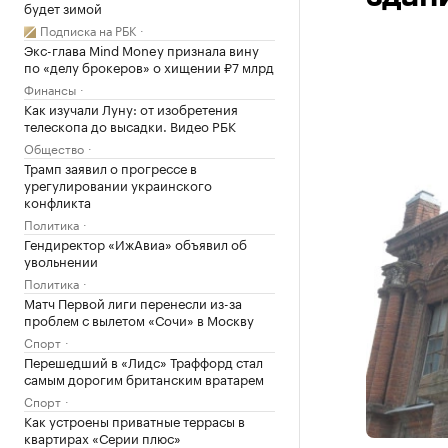
будет зимой
Подписка на РБК
Экс-глава Mind Money признала вину
по «делу брокеров» о хищении ₽7 млрд
Финансы
Как изучали Луну: от изобретения
телескопа до высадки. Видео РБК
Общество
Трамп заявил о прогрессе в
урегулировании украинского
конфликта
Политика
Гендиректор «ИжАвиа» объявил об
увольнении
Политика
Матч Первой лиги перенесли из-за
проблем с вылетом «Сочи» в Москву
Спорт
Перешедший в «Лидс» Траффорд стал
самым дорогим британским вратарем
Спорт
Как устроены приватные террасы в
квартирах «Серии плюс»