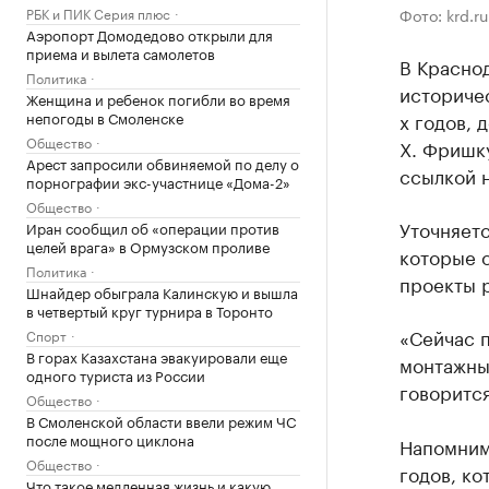
Фото: krd.ru
РБК и ПИК Серия плюс
Аэропорт Домодедово открыли для
приема и вылета самолетов
В Красно
Политика
историче
Женщина и ребенок погибли во время
х годов, 
непогоды в Смоленске
Общество
Х. Фришку
Арест запросили обвиняемой по делу о
ссылкой 
порнографии экс-участнице «Дома-2»
Общество
Уточняетс
Иран сообщил об «операции против
целей врага» в Ормузском проливе
которые о
Политика
проекты 
Шнайдер обыграла Калинскую и вышла
в четвертый круг турнира в Торонто
«Сейчас 
Спорт
В горах Казахстана эвакуировали еще
монтажных
одного туриста из России
говоритс
Общество
В Смоленской области ввели режим ЧС
после мощного циклона
Напомним
Общество
годов, ко
Что такое медленная жизнь и какую