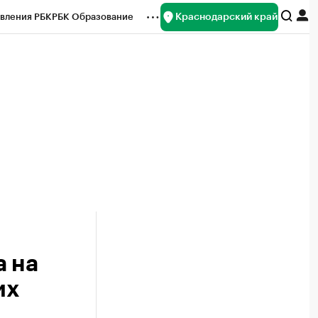
Краснодарский край
вления РБК
РБК Образование
редитные рейтинги
Франшизы
нсы
Рынок наличной валюты
а на
их