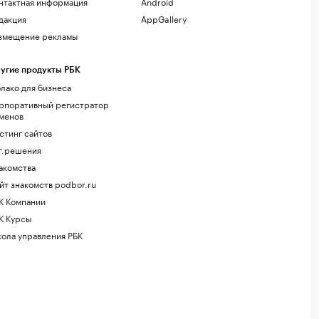
нтактная информация
Android
дакция
AppGallery
змещение рекламы
угие продукты РБК
лако для бизнеса
рпоративный регистратор
менов
стинг сайтов
г.решения
акомства
йт знакомств podbor.ru
К Компании
К Курсы
ола управления РБК