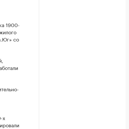
ка 1900-
 жилого
а.Юг» со
й,
аботали
тельно-
-х
нировали