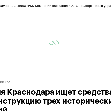
жимость
Autonews
РБК Компании
Телеканал
РБК Вино
Спорт
Школа упра
д
Стиль
Крипто
РБК Бизнес-среда
Дискуссионный клуб
Исследования
К
а контрагентов
Политика
Экономика
Бизнес
Технологии и медиа
Фина
ий край
я Краснодара ищет средств
нструкцию трех историческ
ий