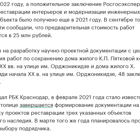
2022 году, а положительное заключение Росгосэкспер
реставрации интерьеров и модернизации инженерных
бъекта было получено еще в 2021 году. В сентябре т
ти сообщали, что предварительная стоимость работ
ся в 25 млн рублей.
 на разработку научно-проектной документации с це
я работ по сохранению дома жилого К.П. Пятковой к
XX вв. на улице им. Орджоникидзе и дома жилого Х.
и начала XX в. на улице им. Орджоникидзе, 48 закл
.
ал РБК Краснодар, в феврале 2021 года стало известн
столице
завершается
формирование документации на
у проектов реставрации трех указанных объектов
го наследия. В марте того же года планировалось пр
выбору подрядчика.