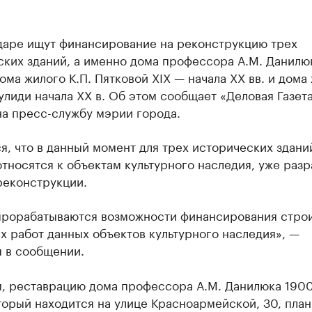
даре ищут финансирование на реконструкцию трех
ских зданий, а именно дома профессора А.М. Данилю
дома жилого К.П. Пятковой XIX — начала XX вв. и дома
лиди начала XX в. Об этом сообщает «Деловая Газет
на пресс-службу мэрии города.
я, что в данный момент для трех исторических здани
тносятся к объектам культурного наследия, уже разр
реконструкции.
прорабатываются возможности финансирования строи
 работ данных объектов культурного наследия», —
я в сообщении.
, реставрацию дома профессора А.М. Данилюка 1900
торый находится на улице Красноармейской, 30, пла