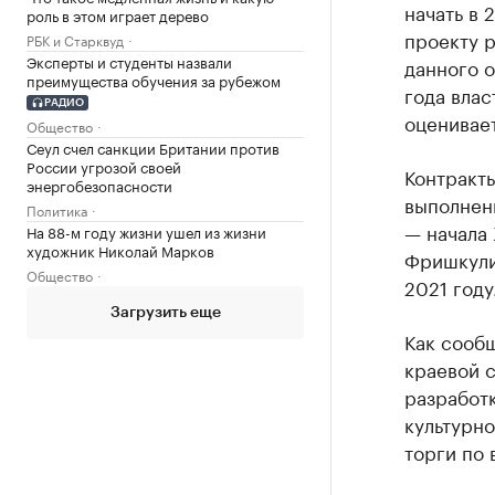
начать в 
роль в этом играет дерево
проекту 
РБК и Старквуд
Эксперты и студенты назвали
данного о
преимущества обучения за рубежом
года влас
РАДИО
оценивает
Общество
Сеул счел санкции Британии против
России угрозой своей
Контракты
энергобезопасности
выполнени
Политика
— начала 
На 88-м году жизни ушел из жизни
художник Николай Марков
Фришкулид
Общество
2021 году
Загрузить еще
Как сообщ
краевой 
разработк
культурно
торги по 