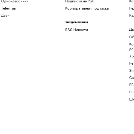
Одноклассники
Подписка на РБК
Ко
Telegram
Корпоративная подписка
Ре
Дзен
Ра
Уведомления
RSS Новости
Др
Об
Ко
до
Хо
Ре
Зн
Са
РБ
РБ
Шк