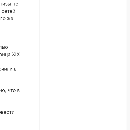
тизы по
 сетей
ого же
лью
онца XIX
ючили в
о, что в
овести