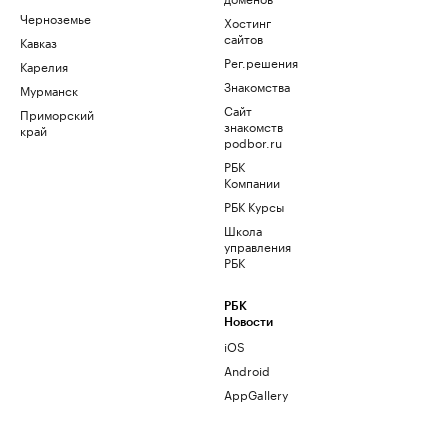
Черноземье
Хостинг
сайтов
Кавказ
Рег.решения
Карелия
Знакомства
Мурманск
Сайт
Приморский
знакомств
край
podbor.ru
РБК
Компании
РБК Курсы
Школа
управления
РБК
РБК
Новости
iOS
Android
AppGallery