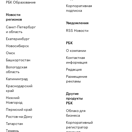
РБК Образование
Корпоративная
подписка
Новости
регионов
Уведомления
Санкт-Петербург
RSS Новости
и область
Екатеринбург
РБК
Новосибирск
О компании
Омск
Контактная
Башкортостан
информация
Вологодская
Редакция
область
Размещение
Калининград
рекламы
Краснодарский
край
Другие
Нижний
продукты
Новгород
РБК
Пермский край
Облако для
бизнеса
Ростов-на-Дону
Корпоративный
Татарстан
регистратор
Тюмень
доменов