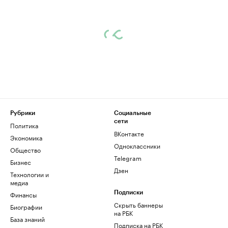
Рубрики
Социальные
сети
Политика
ВКонтакте
Экономика
Одноклассники
Общество
Telegram
Бизнес
Дзен
Технологии и
медиа
Финансы
Подписки
Скрыть баннеры
Биографии
на РБК
База знаний
Подписка на РБК