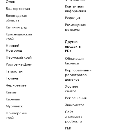
Омск
Контактная
Башкортостан
информация
Вологодская
Редакция
область
Размещение
Калининград
рекламы
Краснодарский
край
Другие
Нижний
продукты
Новгород
РБК
Пермский край
Облако для
бизнеса
Ростов-на-Дону
Корпоративный
Татарстан
регистратор
Тюмень
доменов
Черноземье
Хостинг
сайтов
Кавказ
Рег.решения
Карелия
Знакомства
Мурманск
Сайт
Приморский
знакомств
край
podbor.ru
РБК