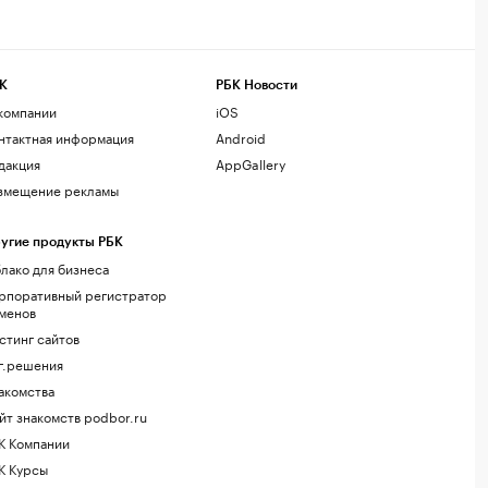
К
РБК Новости
компании
iOS
нтактная информация
Android
дакция
AppGallery
змещение рекламы
угие продукты РБК
лако для бизнеса
рпоративный регистратор
менов
стинг сайтов
г.решения
акомства
йт знакомств podbor.ru
К Компании
К Курсы