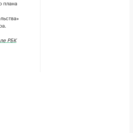
о плана
льства»
ра.
ле РБК