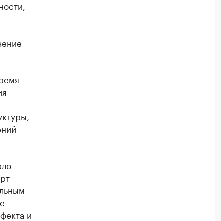
ности,
чение
время
ия
,
уктуры,
ений
ало
орт
альным
ще
фекта и