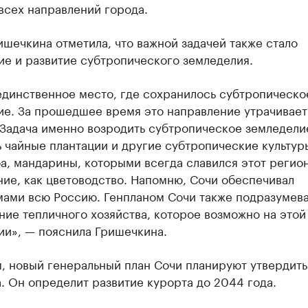
всех направлений города.
шечкина отметила, что важной задачей также стало
ие и развитие субтропического земледелия.
единственное место, где сохранилось субтропическо
ие. За прошедшее время это направление утрачивает
 Задача именно возродить субтропическое земледели
 чайные плантации и другие субтропические культуры
а, мандарины, которыми всегда славился этот регион
ие, как цветоводство. Напомню, Сочи обеспечивал
мами всю Россию. Генпланом Сочи также подразумев
ие тепличного хозяйства, которое возможно на этой
ии», — пояснила Гришечкина.
, новый генеральный план Сочи планируют утвердить
. Он определит развитие курорта до 2044 года.