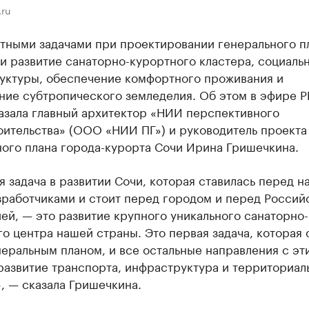
.ru
тными задачами при проектировании генерального п
и развитие санаторно-курортного кластера, социаль
уктуры, обеспечение комфортного проживания и
ние субтропического земледелия. Об этом в эфире Р
азала главный архитектор «НИИ перспективного
оительства» (ООО «НИИ ПГ») и руководитель проекта
ного плана города-курорта Сочи Ирина Гришечкина.
 задача в развитии Сочи, которая ставилась перед н
зработчиками и стоит перед городом и перед Россий
й, — это развитие крупного уникального санаторно-
о центра нашей страны. Это первая задача, которая 
еральным планом, и все остальные направления с эт
развитие транспорта, инфраструктура и территориал
, — сказала Гришечкина.