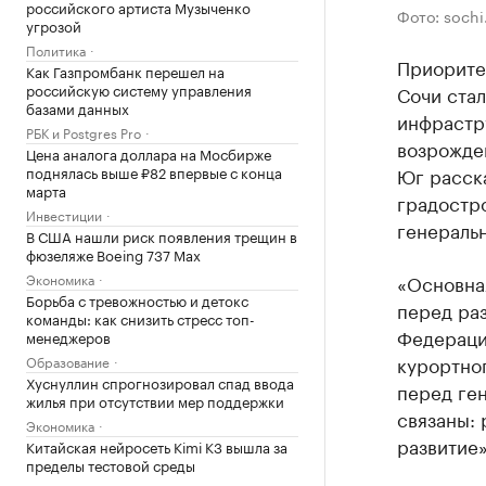
российского артиста Музыченко
Фото: sochi
угрозой
Политика
Приорите
Как Газпромбанк перешел на
российскую систему управления
Сочи стал
базами данных
инфрастр
РБК и Postgres Pro
возрожде
Цена аналога доллара на Мосбирже
поднялась выше ₽82 впервые с конца
Юг расск
марта
градостр
Инвестиции
генераль
В США нашли риск появления трещин в
фюзеляже Boeing 737 Max
Экономика
«Основная
Борьба с тревожностью и детокс
перед ра
команды: как снизить стресс топ-
Федерацие
менеджеров
курортног
Образование
Хуснуллин спрогнозировал спад ввода
перед ген
жилья при отсутствии мер поддержки
связаны: 
Экономика
развитие»
Китайская нейросеть Kimi K3 вышла за
пределы тестовой среды