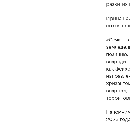
развития 
Ирина Гри
сохранен
«Сочи — 
земледел
позицию.
возродить
как фейхо
направлен
хризанте
возрожден
территор
Напомним
2023 года