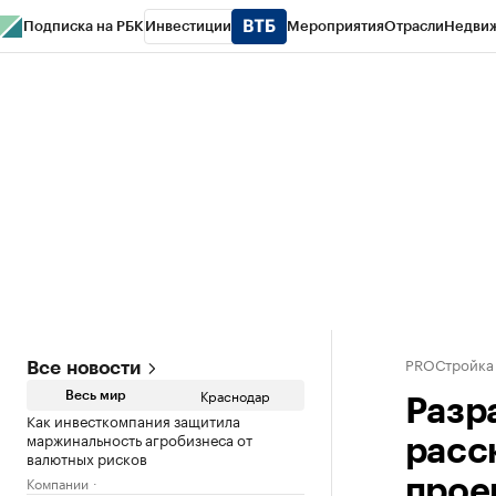
Подписка на РБК
Инвестиции
Мероприятия
Отрасли
Недви
РБК Курсы
РБК Life
Тренды
Визионеры
Национальные проекты
Горо
Газета
Спецпроекты СПб
Конференции СПб
Спецпроекты
Проверк
PROСтройка
Все новости
Краснодар
Весь мир
Разр
Как инвесткомпания защитила
маржинальность агробизнеса от
расс
валютных рисков
Компании
прое