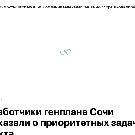
жимость
Autonews
РБК Компании
Телеканал
РБК Вино
Спорт
Школа упра
д
Стиль
Крипто
РБК Бизнес-среда
Дискуссионный клуб
Исследования
К
а контрагентов
Политика
Экономика
Бизнес
Технологии и медиа
Фина
аботчики генплана Сочи
казали о приоритетных зада
кта