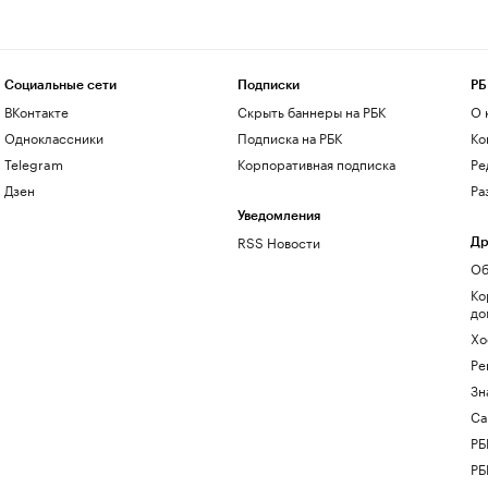
Социальные сети
Подписки
РБ
ВКонтакте
Скрыть баннеры на РБК
О 
Одноклассники
Подписка на РБК
Ко
Telegram
Корпоративная подписка
Ре
Дзен
Ра
Уведомления
RSS Новости
Др
Об
Ко
до
Хо
Ре
Зн
Са
РБ
РБ