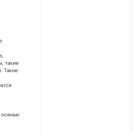
е
е,
, такие
. Такое
ается
 осенью