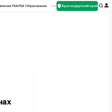
Краснодарский край
вления РБК
РБК Образование
редитные рейтинги
Франшизы
нсы
Рынок наличной валюты
чах