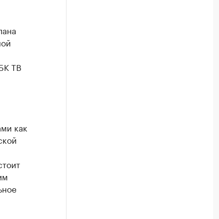
лана
ной
БК ТВ
ами как
ской
стоит
им
ьное