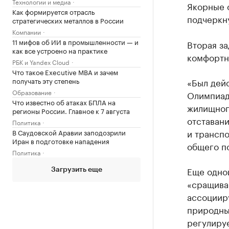
Технологии и медиа
Якорные 
Как формируется отрасль
подчеркну
стратегических металлов в России
Компании
11 мифов об ИИ в промышленности — и
Вторая за
как все устроено на практике
комфортн
РБК и Yandex Cloud
Что такое Executive MBA и зачем
получать эту степень
«Был дей
Образование
Олимпиад
Что известно об атаках БПЛА на
жилищног
регионы России. Главное к 7 августа
отставани
Политика
и трансп
В Саудовской Аравии заподозрили
Иран в подготовке нападения
общего по
Политика
Еще одной
Загрузить еще
«сращиван
ассоциир
природны
регулиру