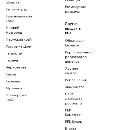
область
Размещение
Калининград
рекламы
Краснодарский
край
Другие
Нижний
продукты
Новгород
РБК
Пермский край
Облако для
бизнеса
Ростов-на-Дону
Корпоративный
Татарстан
регистратор
Тюмень
доменов
Черноземье
Хостинг
сайтов
Кавказ
Рег.решения
Карелия
Знакомства
Мурманск
Сайт
Приморский
знакомств
край
podbor.ru
РБК
Компании
РБК Курсы
Школа