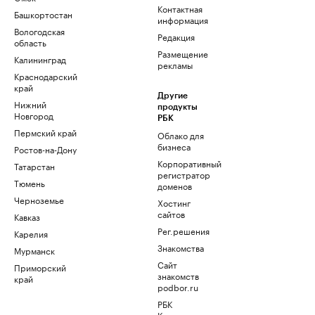
Контактная
Башкортостан
информация
Вологодская
Редакция
область
Размещение
Калининград
рекламы
Краснодарский
край
Другие
Нижний
продукты
Новгород
РБК
Пермский край
Облако для
бизнеса
Ростов-на-Дону
Корпоративный
Татарстан
регистратор
Тюмень
доменов
Черноземье
Хостинг
сайтов
Кавказ
Рег.решения
Карелия
Знакомства
Мурманск
Сайт
Приморский
знакомств
край
podbor.ru
РБК
Компании