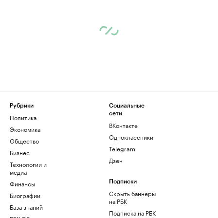
Рубрики
Социальные
сети
Политика
ВКонтакте
Экономика
Одноклассники
Общество
Telegram
Бизнес
Дзен
Технологии и
медиа
Финансы
Подписки
Скрыть баннеры
Биографии
на РБК
База знаний
Подписка на РБК