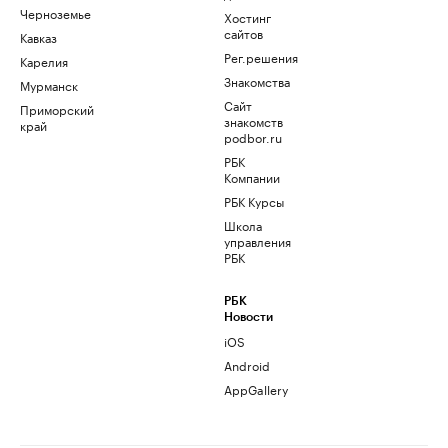
Черноземье
Хостинг
сайтов
Кавказ
Рег.решения
Карелия
Знакомства
Мурманск
Сайт
Приморский
знакомств
край
podbor.ru
РБК
Компании
РБК Курсы
Школа
управления
РБК
РБК
Новости
iOS
Android
AppGallery