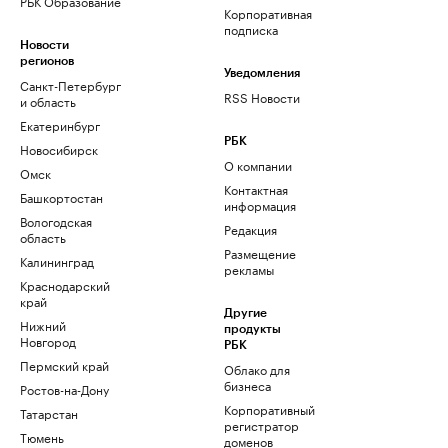
РБК Образование
Корпоративная
подписка
Новости
регионов
Уведомления
Санкт-Петербург
RSS Новости
и область
Екатеринбург
РБК
Новосибирск
О компании
Омск
Контактная
Башкортостан
информация
Вологодская
Редакция
область
Размещение
Калининград
рекламы
Краснодарский
край
Другие
Нижний
продукты
Новгород
РБК
Пермский край
Облако для
бизнеса
Ростов-на-Дону
Корпоративный
Татарстан
регистратор
Тюмень
доменов