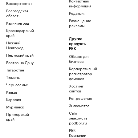
Контактная
Башкортостан
информация
Вологодская
Редакция
область
Размещение
Калининград
рекламы
Краснодарский
край
Другие
Нижний
продукты
Новгород
РБК
Пермский край
Облако для
бизнеса
Ростов-на-Дону
Корпоративный
Татарстан
регистратор
Тюмень
доменов
Черноземье
Хостинг
сайтов
Кавказ
Рег.решения
Карелия
Знакомства
Мурманск
Сайт
Приморский
знакомств
край
podbor.ru
РБК
Компании