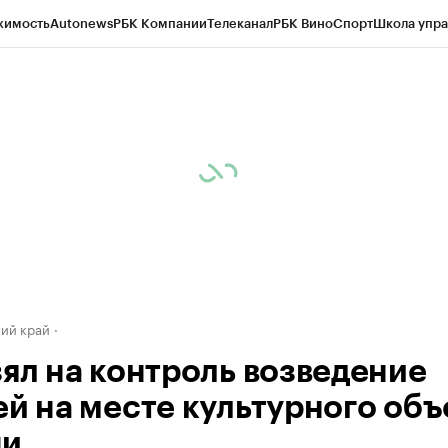
жимость
Autonews
РБК Компании
Телеканал
РБК Вино
Спорт
Школа упра
д
Стиль
Крипто
РБК Бизнес-среда
Дискуссионный клуб
Исследования
К
а контрагентов
Политика
Экономика
Бизнес
Технологии и медиа
Фина
ий край
зял на контроль возведение
ей на месте культурного объ
чи