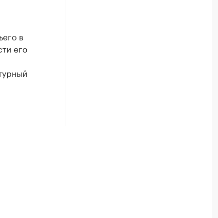
ьего в
сти его
турный