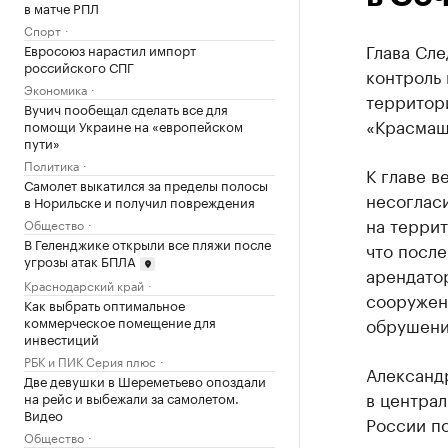
в матче РПЛ
Спорт
Глава Сл
Евросоюз нарастил импорт
российского СПГ
контроль
Экономика
территор
Вучич пообещал сделать все для
«Красмаш
помощи Украине на «европейском
пути»
Политика
К главе в
Самолет выкатился за пределы полосы
несогласи
в Норильске и получил повреждения
на террит
Общество
В Геленджике открыли все пляжи после
что после
угрозы атак БПЛА
арендатор
Краснодарский край
сооружен
Как выбрать оптимальное
коммерческое помещение для
обрушени
инвестиций
РБК и ПИК Серия плюс
Александ
Две девушки в Шереметьево опоздали
в централ
на рейс и выбежали за самолетом.
Видео
России п
Общество