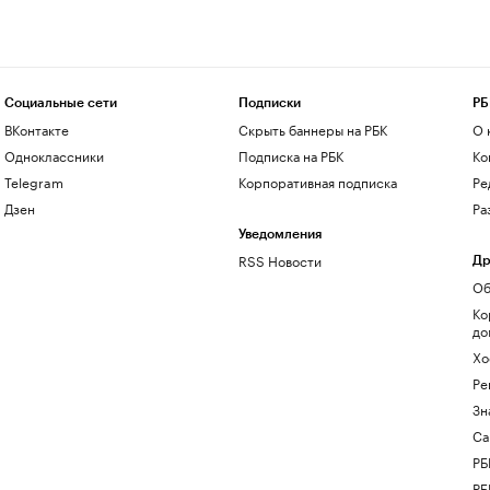
Социальные сети
Подписки
РБ
ВКонтакте
Скрыть баннеры на РБК
О 
Одноклассники
Подписка на РБК
Ко
Telegram
Корпоративная подписка
Ре
Дзен
Ра
Уведомления
RSS Новости
Др
Об
Ко
до
Хо
Ре
Зн
Са
РБ
РБ