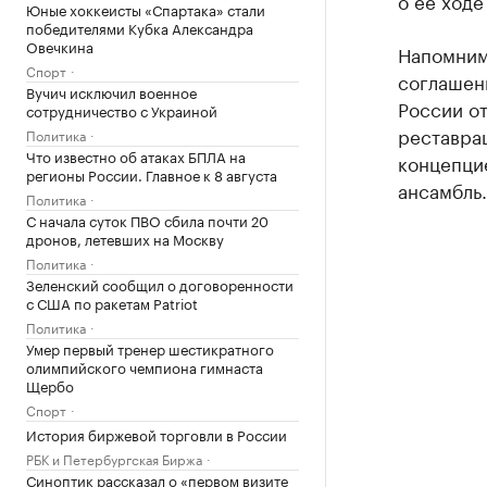
о ее ходе
Юные хоккеисты «Спартака» стали
победителями Кубка Александра
Овечкина
Напомним,
Спорт
соглашен
Вучич исключил военное
России от
сотрудничество с Украиной
реставрац
Политика
Что известно об атаках БПЛА на
концепци
регионы России. Главное к 8 августа
ансамбль.
Политика
С начала суток ПВО сбила почти 20
дронов, летевших на Москву
Политика
Зеленский сообщил о договоренности
с США по ракетам Patriot
Политика
Умер первый тренер шестикратного
олимпийского чемпиона гимнаста
Щербо
Спорт
История биржевой торговли в России
РБК и Петербургская Биржа
Синоптик рассказал о «первом визите