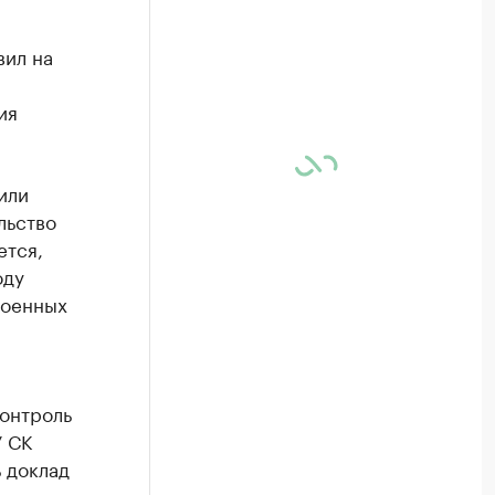
вил на
ия
или
льство
ется,
оду
роенных
онтроль
У СК
 доклад