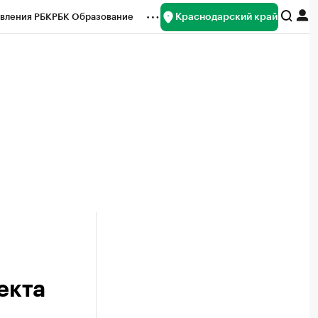
Краснодарский край
вления РБК
РБК Образование
редитные рейтинги
Франшизы
нсы
Рынок наличной валюты
екта