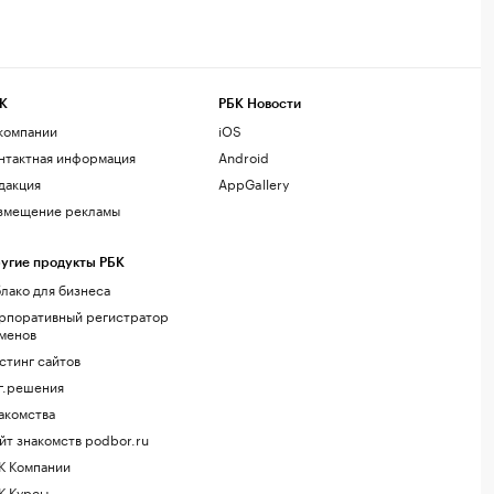
К
РБК Новости
компании
iOS
нтактная информация
Android
дакция
AppGallery
змещение рекламы
угие продукты РБК
лако для бизнеса
рпоративный регистратор
менов
стинг сайтов
г.решения
акомства
йт знакомств podbor.ru
К Компании
К Курсы