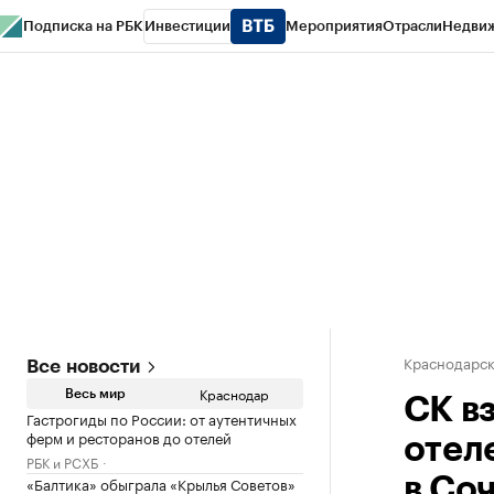
Подписка на РБК
Инвестиции
Мероприятия
Отрасли
Недви
РБК Курсы
РБК Life
Тренды
Визионеры
Национальные проекты
Горо
Газета
Спецпроекты СПб
Конференции СПб
Спецпроекты
Проверк
Краснодарск
Все новости
Краснодар
Весь мир
СК в
Гастрогиды по России: от аутентичных
ферм и ресторанов до отелей
отел
РБК и РСХБ
«Балтика» обыграла «Крылья Советов»
в Со