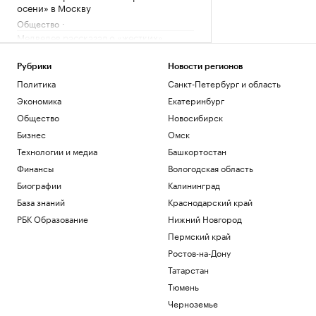
осени» в Москву
Общество
Медведев рассказал о «жестких»
переговорах с Саркози в 2008 году
Политика
Рубрики
Новости регионов
Федорищев рассказал о последствиях
Политика
Санкт-Петербург и область
атаки БПЛА на Самарскую область
Экономика
Екатеринбург
Политика
Общество
Новосибирск
Трое пострадали при ударе БПЛА по
грузовику в Белгородской области
Бизнес
Омск
Политика
Технологии и медиа
Башкортостан
Искусственный интеллект вызовет
Финансы
Вологодская область
массовые увольнения — и еще 10
Биографии
Калининград
мифов
РБК и Yandex Cloud
База знаний
Краснодарский край
РБК Образование
Нижний Новгород
Загрузить еще
Пермский край
Ростов-на-Дону
Татарстан
Тюмень
Черноземье