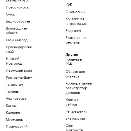
РБК
Новосибирск
О компании
Омск
Контактная
Башкортостан
информация
Вологодская
Редакция
область
Размещение
Калининград
рекламы
Краснодарский
край
Другие
Нижний
продукты
Новгород
РБК
Пермский край
Облако для
бизнеса
Ростов-на-Дону
Корпоративный
Татарстан
регистратор
Тюмень
доменов
Черноземье
Хостинг
сайтов
Кавказ
Рег.решения
Карелия
Знакомства
Мурманск
Сайт
Приморский
знакомств
край