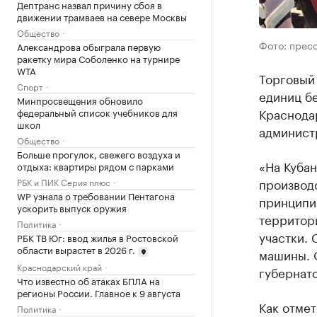
Дептранс назвал причину сбоя в
движении трамваев на севере Москвы
Общество
Фото: прес
Александрова обыграла первую
ракетку мира Соболенко на турнире
WTA
Торговый 
Спорт
единиц б
Минпросвещения обновило
Краснода
федеральный список учебников для
школ
админист
Общество
Больше прогулок, свежего воздуха и
«На Куба
отдыха: квартиры рядом с парками
производс
РБК и ПИК Серия плюс
WP узнала о требовании Пентагона
принципиа
ускорить выпуск оружия
территор
Политика
участки. 
РБК ТВ Юг: ввод жилья в Ростовской
области вырастет в 2026 г.
машины. 
Краснодарский край
губернато
Что известно об атаках БПЛА на
регионы России. Главное к 9 августа
Как отме
Политика