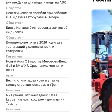
рукаве Дуная для подачи воды на АЭС
Общество
Десятки человек погибли при лобовом
ДТП с двумя автобусами в Нигере
Общество
Бинго Нолана: 9 интересных фактов об
«Одиссее»
Общество
Дивидендные гэпы в 2026 году: две
трети акций уже восстановили
котировки
Инвестиции
Новый Audi Q9 против Mercedes-Benz
GLS и BMW X7. Сравнение, мнения и
цены
Авто
Беспилотник задел кран и упал на
крышу строящегося дома в Уфе
Политика
NYT узнала, что наследник Estée
Lauder «закрыл кошелек» для партии
Трампа
Политика