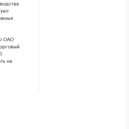
зводства
руют
ожных
во ОАО
орговый
0
ть на