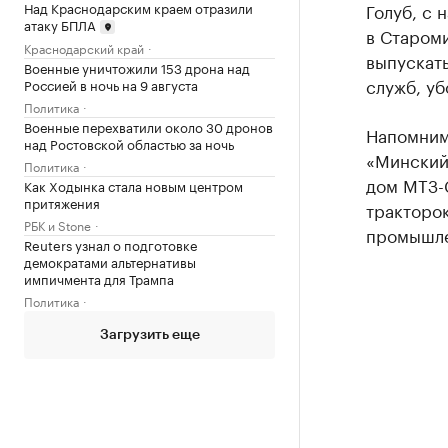
Над Краснодарским краем отразили
Голуб, с 
атаку БПЛА
в Старом
Краснодарский край
выпускат
Военные уничтожили 153 дрона над
служб, уб
Россией в ночь на 9 августа
Политика
Военные перехватили около 30 дронов
Напомним,
над Ростовской областью за ночь
«Минский
Политика
дом МТЗ-
Как Ходынка стала новым центром
притяжения
тракторок
РБК и Stone
промышле
Reuters узнал о подготовке
демократами альтернативы
импичмента для Трампа
Политика
Загрузить еще