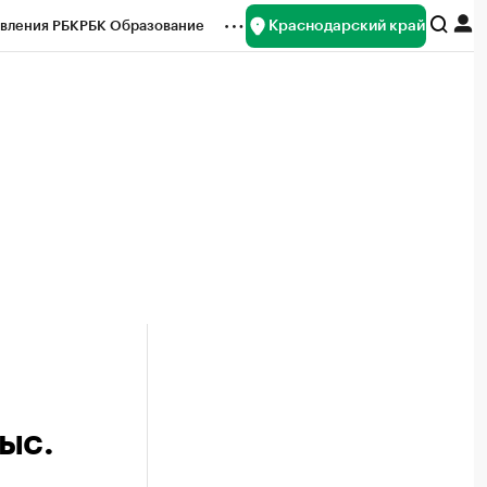
Краснодарский край
вления РБК
РБК Образование
редитные рейтинги
Франшизы
нсы
Рынок наличной валюты
тыс.