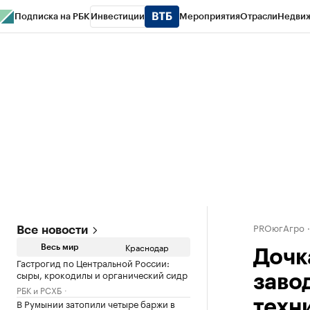
Подписка на РБК
Инвестиции
Мероприятия
Отрасли
Недви
РБК Курсы
РБК Life
Тренды
Визионеры
Национальные проекты
Горо
Газета
Спецпроекты СПб
Конференции СПб
Спецпроекты
Проверк
PROюгАгро
Все новости
Краснодар
Весь мир
Дочк
Гастрогид по Центральной России:
сыры, крокодилы и органический сидр
завод
РБК и РСХБ
В Румынии затопили четыре баржи в
техн