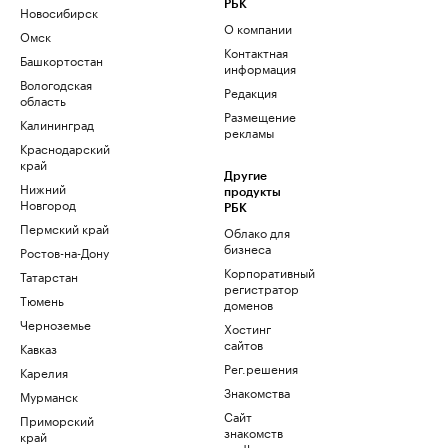
РБК
Новосибирск
О компании
Омск
Контактная
Башкортостан
информация
Вологодская
Редакция
область
Размещение
Калининград
рекламы
Краснодарский
край
Другие
Нижний
продукты
Новгород
РБК
Пермский край
Облако для
бизнеса
Ростов-на-Дону
Корпоративный
Татарстан
регистратор
Тюмень
доменов
Черноземье
Хостинг
сайтов
Кавказ
Рег.решения
Карелия
Знакомства
Мурманск
Сайт
Приморский
знакомств
край
podbor.ru