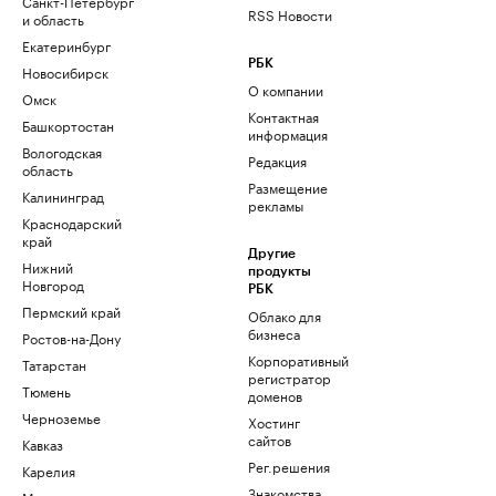
Санкт-Петербург
RSS Новости
и область
Екатеринбург
РБК
Новосибирск
О компании
Омск
Контактная
Башкортостан
информация
Вологодская
Редакция
область
Размещение
Калининград
рекламы
Краснодарский
край
Другие
Нижний
продукты
Новгород
РБК
Пермский край
Облако для
бизнеса
Ростов-на-Дону
Корпоративный
Татарстан
регистратор
Тюмень
доменов
Черноземье
Хостинг
сайтов
Кавказ
Рег.решения
Карелия
Знакомства