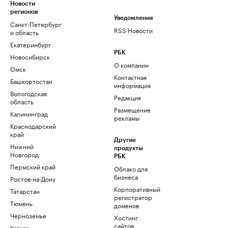
Новости
регионов
Уведомления
Санкт-Петербург
RSS Новости
и область
Екатеринбург
РБК
Новосибирск
О компании
Омск
Контактная
Башкортостан
информация
Вологодская
Редакция
область
Размещение
Калининград
рекламы
Краснодарский
край
Другие
Нижний
продукты
Новгород
РБК
Пермский край
Облако для
бизнеса
Ростов-на-Дону
Корпоративный
Татарстан
регистратор
Тюмень
доменов
Черноземье
Хостинг
сайтов
Кавказ