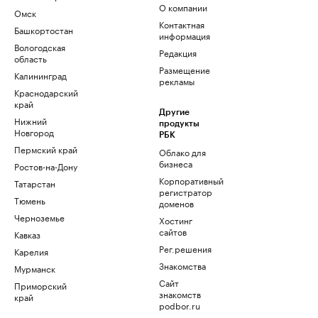
О компании
Омск
Контактная
Башкортостан
информация
Вологодская
Редакция
область
Размещение
Калининград
рекламы
Краснодарский
край
Другие
Нижний
продукты
Новгород
РБК
Пермский край
Облако для
бизнеса
Ростов-на-Дону
Корпоративный
Татарстан
регистратор
Тюмень
доменов
Черноземье
Хостинг
сайтов
Кавказ
Рег.решения
Карелия
Знакомства
Мурманск
Сайт
Приморский
знакомств
край
podbor.ru